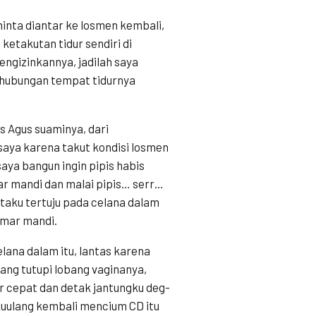
inta diantar ke losmen kembali,
 ketakutan tidur sendiri di
engizinkannya, jadilah saya
ehubungan tempat tidurnya
s Agus suaminya, dari
saya karena takut kondisi losmen
saya bangun ingin pipis habis
ar mandi dan malai pipis… serr…
aku tertuju pada celana dalam
amar mandi.
ana dalam itu, lantas karena
yang tutupi lobang vaginanya,
 cepat dan detak jantungku deg-
 kuulang kembali mencium CD itu