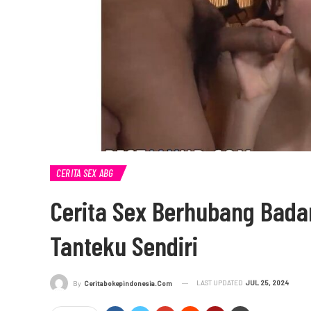
CERITA SEX ABG
Cerita Sex Berhubang Bada
Tanteku Sendiri
LAST UPDATED
JUL 25, 2024
By
Ceritabokepindonesia.com