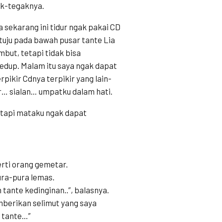
ak-tegaknya.
 sekarang ini tidur ngak pakai CD
tuju pada bawah pusar tante Lia
but, tetapi tidak bisa
edup. Malam itu saya ngak dapat
rpikir Cdnya terpikir yang lain-
ur… sialan… umpatku dalam hati.
tetapi mataku ngak dapat
erti orang gemetar.
ura-pura lemas.
 tante kedinginan..”, balasnya.
berikan selimut yang saya
n tante…”