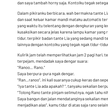
dan saya tambah horny saja. Kontolku tegak seteg
Dalam pikiranku berbicara, wah bermakna tante Lia
dan saat keluar kamar mandi mataku automatis ter
yang waktu itu telentang dengan dengkuran yang lem
kusaksikan secara jelas karena lampu kamar yang r
tidur, terpikir badan tante Lia yang sedang mandi te
lainnya dengan kontolku yang tegak ngak tidur-tid
Kulirik jam telah memperlihatkan jam 2 pagi hari, 
terpejam, mendadak saya dengar suara:
“Ranoo… Rano.”
Saya berpura-pura ngak dengar.
“Ran…ranoo”, ini kali suaranya cukup keras dan sep
“Iya tante Lia ada apakah? “, tanyaku sekalian berp
“Tolong Rano tante pinjam selimutnya, ngak tahu nih
Saya bangun dan jalan mendatanginya sekalian mem
menjadikan alas”, kamu tidur di atas saja rano selai