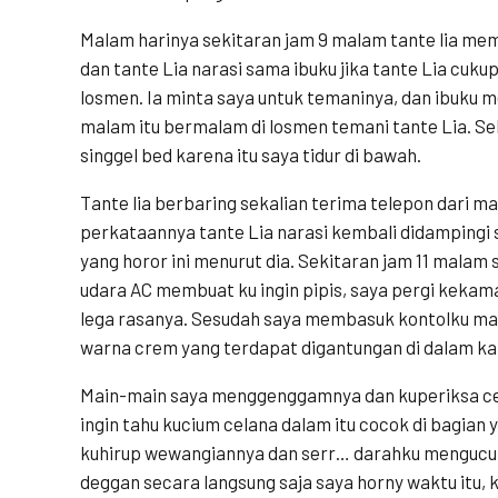
Malam harinya sekitaran jam 9 malam tante lia mem
dan tante Lia narasi sama ibuku jika tante Lia cukup
losmen. Ia minta saya untuk temaninya, dan ibuku m
malam itu bermalam di losmen temani tante Lia. S
singgel bed karena itu saya tidur di bawah.
Tante lia berbaring sekalian terima telepon dari ma
perkataannya tante Lia narasi kembali didampingi 
yang horor ini menurut dia. Sekitaran jam 11 malam 
udara AC membuat ku ingin pipis, saya pergi kekam
lega rasanya. Sesudah saya membasuk kontolku mat
warna crem yang terdapat digantungan di dalam k
Main-main saya menggenggamnya dan kuperiksa cel
ingin tahu kucium celana dalam itu cocok di bagian 
kuhirup wewangiannya dan serr… darahku mengucur
deggan secara langsung saja saya horny waktu itu,