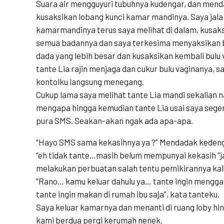
Suara air mengguyuri tubuhnya kudengar, dan menda
kusaksikan lobang kunci kamar mandinya. Saya jala
kamarmandinya terus saya melihat di dalam, kusak
semua badannya dan saya terkesima menyaksikan 
dada yang lebih besar dan kusaksikan kembali bulu
tante Lia rajin menjaga dan cukur bulu vaginanya, 
kontolku langsung menegang.
Cukup lama saya melihat tante Lia mandi sekalian
mengapa hingga kemudian tante Lia usai saya segera
pura SMS. Seakan-akan ngak ada apa-apa.
“Hayo SMS sama kekasihnya ya ?” Mendadak kedenga
“eh tidak tante…masih belum mempunyai kekasih “
melakukan perbuatan salah tentu pemikirannya kal
“Rano… kamu keluar dahulu ya… tante ingin menggant
tante ingin makan di rumah ibu saja”, kata tanteku.
Saya keluar kamarnya dan menanti di ruang loby hi
kami berdua pergi kerumah nenek.