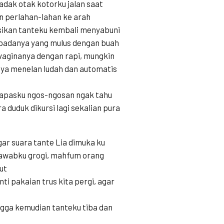
dak otak kotorku jalan saat
n perlahan-lahan ke arah
sikan tanteku kembali menyabuni
badanya yang mulus dengan buah
 vaginanya dengan rapi, mungkin
saya menelan ludah dan automatis
 napasku ngos-ngosan ngak tahu
 duduk dikursi lagi sekalian pura
r suara tante Lia dimuka ku
jawabku grogi, mahfum orang
ut
i pakaian trus kita pergi, agar
ngga kemudian tanteku tiba dan