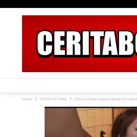
Home
CERITA SEX ABG
Cerita Sex Berhubang Badan Di Hotel