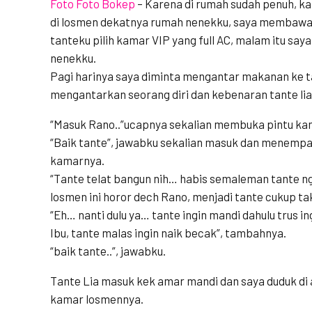
Foto Foto Bokep
–
Karena di rumah sudah penuh, ka
di losmen dekatnya rumah nenekku, saya membawan
tanteku pilih kamar VIP yang full AC, malam itu sa
nenekku.
Pagi harinya saya diminta mengantar makanan ke ta
mengantarkan seorang diri dan kebenaran tante lia 
“Masuk Rano..”ucapnya sekalian membuka pintu ka
“Baik tante”, jawabku sekalian masuk dan menemp
kamarnya.
“Tante telat bangun nih… habis semaleman tante n
losmen ini horor dech Rano, menjadi tante cukup tak
“Eh… nanti dulu ya… tante ingin mandi dahulu trus 
Ibu, tante malas ingin naik becak”, tambahnya.
“baik tante..”, jawabku.
Tante Lia masuk kek amar mandi dan saya duduk di
kamar losmennya.