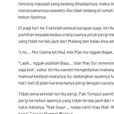
tentang masalah yang sedang dihadapinya, maka is
menanyakannya sewaktu dia tidak sedang di rumah
kebun Apelnya.
Di pagi hari ke 3 setelah selesai sarapan pagi, ist
pamitan kepada kedua orang tuanya untuk pergi men
yang tidak terlalu jauh dari Malang dan kalau bisa a
“Lho…, Mur (nama istriku), kok Mas mu nggak diajak..
“Laah.., nggak usahlah Buuu…, biar Mas Sur nemeni
saja kok”, sahut istriku sambil mengedipkan matan
maksud kedipan matanya itu, sedangkan ayahnya 
hati-hati di jalan karena hanya pergi dengan cucuny
Tidak lama setelah istriku pergi, Pak Tompun pamit
pergi ke kebun apelnya yang tidak terlalu jauh da
kata-katanya, “Nak Suuur…, kalau nanti mau lihat-li
sana”. Cersex Dengan Mertua