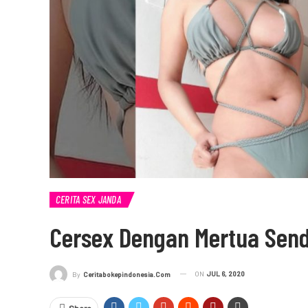
CERITA SEX JANDA
Cersex Dengan Mertua Send
ON
JUL 6, 2020
By
Ceritabokepindonesia.com
Share