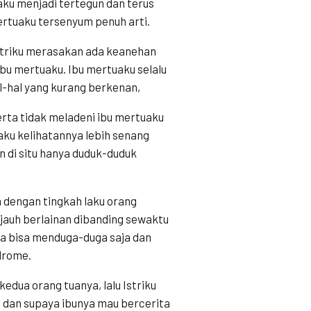
 aku menjadi tertegun dan terus
ertuaku tersenyum penuh arti.
istriku merasakan ada keanehan
bu mertuaku. Ibu mertuaku selalu
-hal yang kurang berkenan,
rta tidak meladeni ibu mertuaku
ku kelihatannya lebih senang
 di situ hanya duduk-duduk
a dengan tingkah laku orang
jauh berlainan dibanding sewaktu
a bisa menduga-duga saja dan
drome.
dua orang tuanya, lalu Istriku
 dan supaya ibunya mau bercerita