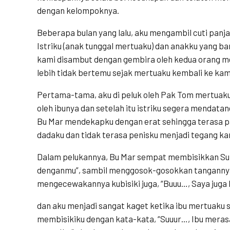
dengan kelompoknya.
Beberapa bulan yang lalu, aku mengambil cuti pan
Istriku (anak tunggal mertuaku) dan anakku yang ba
kami disambut dengan gembira oleh kedua orang me
lebih tidak bertemu sejak mertuaku kembali ke ka
Pertama-tama, aku di peluk oleh Pak Tom mertuaku d
oleh ibunya dan setelah itu istriku segera mendat
Bu Mar mendekapku dengan erat sehingga terasa 
dadaku dan tidak terasa penisku menjadi tegang ka
Dalam pelukannya, Bu Mar sempat membisikkan Sur…
denganmu”, sambil menggosok-gosokkan tangannya 
mengecewakannya kubisiki juga, “Buuu…, Saya juga 
dan aku menjadi sangat kaget ketika ibu mertuaku
membisikiku dengan kata-kata, “Suuur…, Ibu meras