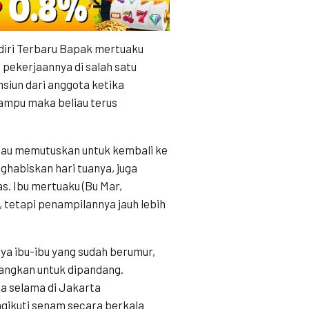
diri Terbaru Bapak mertuaku
i pekerjaannya di salah satu
siun dari anggota ketika
ampu maka beliau terus
liau memutuskan untuk kembali ke
habiskan hari tuanya, juga
as. Ibu mertuaku (Bu Mar,
 tetapi penampilannya jauh lebih
ya ibu-ibu yang sudah berumur,
nangkan untuk dipandang.
na selama di Jakarta
gikuti senam secara berkala