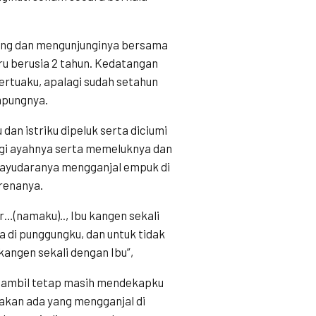
jang dan mengunjunginya bersama
ru berusia 2 tahun. Kedatangan
rtuaku, apalagi sudah setahun
mpungnya.
an istriku dipeluk serta diciumi
angi ayahnya serta memeluknya dan
payudaranya mengganjal empuk di
renanya.
(namaku).., Ibu kangen sekali
di punggungku, dan untuk tidak
kangen sekali dengan Ibu”,
 sambil tetap masih mendekapku
akan ada yang mengganjal di