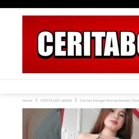
Home
CERITA SEX JANDA
Cersex Dengan Mertua Sendiri Ter