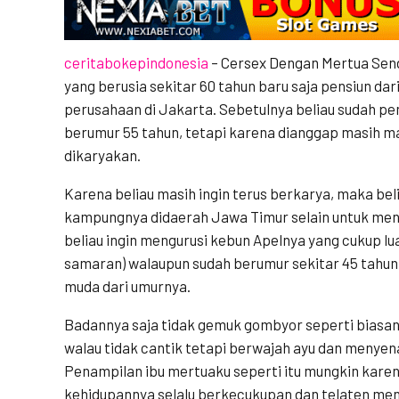
ceritabokepindonesia
– Cersex Dengan Mertua Sen
yang berusia sekitar 60 tahun baru saja pensiun dar
perusahaan di Jakarta. Sebetulnya beliau sudah pen
berumur 55 tahun, tetapi karena dianggap masih m
dikaryakan.
Karena beliau masih ingin terus berkarya, maka be
kampungnya didaerah Jawa Timur selain untuk meng
beliau ingin mengurusi kebun Apelnya yang cukup lu
samaran) walaupun sudah berumur sekitar 45 tahun,
muda dari umurnya.
Badannya saja tidak gemuk gombyor seperti biasan
walau tidak cantik tetapi berwajah ayu dan menye
Penampilan ibu mertuaku seperti itu mungkin kare
kehidupannya selalu berkecukupan dan telaten men