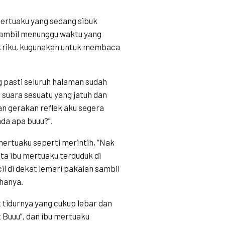
mertuaku yang sedang sibuk
ambil menunggu waktu yang
istriku, kugunakan untuk membaca
 pasti seluruh halaman sudah
suara sesuatu yang jatuh dan
an gerakan reflek aku segera
ada apa buuu?”.
mertuaku seperti merintih, “Nak
ata ibu mertuaku terduduk di
il di dekat lemari pakaian sambil
hanya.
 tidurnya yang cukup lebar dan
 Buuu”, dan ibu mertuaku