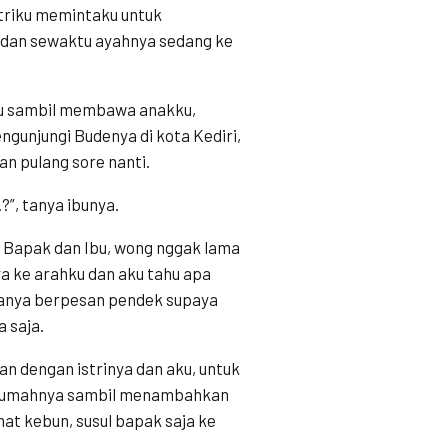
triku memintaku untuk
 dan sewaktu ayahnya sedang ke
riku sambil membawa anakku,
gunjungi Budenya di kota Kediri,
kan pulang sore nanti.
?”, tanya ibunya.
n Bapak dan Ibu, wong nggak lama
ya ke arahku dan aku tahu apa
hanya berpesan pendek supaya
a saja.
an dengan istrinya dan aku, untuk
ri rumahnya sambil menambahkan
hat kebun, susul bapak saja ke