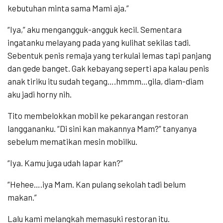
kebutuhan minta sama Mami aja.”
“Iya,” aku mengangguk-angguk kecil. Sementara
ingatanku melayang pada yang kulihat sekilas tadi.
Sebentuk penis remaja yang terkulai lemas tapi panjang
dan gede banget. Gak kebayang seperti apa kalau penis
anak tiriku itu sudah tegang….hmmm…gila, diam-diam
aku jadi horny nih.
Tito membelokkan mobil ke pekarangan restoran
langgananku. “Di sini kan makannya Mam?” tanyanya
sebelum mematikan mesin mobilku.
“Iya. Kamu juga udah lapar kan?”
“Hehee….iya Mam. Kan pulang sekolah tadi belum
makan.”
Lalu kami melangkah memasuki restoran itu.