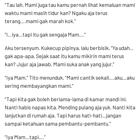
“Tau lah. Mami juga tau kamu pernah lihat kemaluan mami
waktu mami masih tidur kan? Ngaku aja terus
terang….mami gak marah kok.”
“I…iya…tapi itu gak sengaja Mam….”
Aku tersenyum. Kukecup pipinya, lalu berbisik, “Ya udah…
gak apa-apa. Sejak saat itu kamu mikirin mami terus
kan? Jujur aja jawab. Mami suka anak yang jujur.”
“Iya Mam,” Tito menunduk, “Mami cantik sekali….aku…aku
sering membayangkan mami.”
“Tapi kita gak boleh berlama-lama di kamar mandi ini.
Nanti habis napas kita. Mending pulang aja yuk. Nanti kita
lanjutkan di rumah aja. Tapi harus hati-hati…jangan
sampai ketahuan sama pembantu-pembantu.”
“Iya Mam…tapi….”