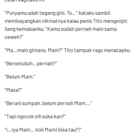
“Punyamu udah tegang gini, To…” kataku sambil
membayangkan nikmatnya kalau penis Tito mengenjot
liang kemaluanku, “Kamu sudah pernah main sama
cewek?”
“Ma…main gimana, Mam?” Tito tampak ragu menatapku.
“Bersetubuh…pernah?”
“Belum Mam.”
“Masa?”
“Berani sumpah, belum pernah Mam….”
“Tapi ngocok sih suka kan?”
“I…iya Mam….kok Mami bisa tau?!”