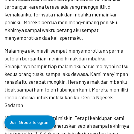
terbangun karena terasa ada yang menggelitik di
kemaluanku. Ternyata mak dan mbahku memainkan
penisku. Mereka berdua menimang-nimang penisku.
Akhirnya sampai waktu petang aku sempat
menyemprotkan dua kali spermaku.
Malamnya aku masih sempat menyemprotkan sperma
setelah bergantian menindih mak dan mbahku.
Selanjutnya hampir tiap malam aku harus melayani nafsu
kedua orang tuaku sampai aku dewasa. Kami menyimpan
rahasia itu serapat mungkin. Herannya mak dan mbahku
tidak sampai hamil oleh hubungan kami. Mereka memiliki
resep rahasia untuk melakukan kb. Cerita Ngesek
Sedarah
Meskipun keluarga kami miskin. Tetapi kehidupan kami
Join Group Telegram
sangat bahagia. Aku meneruskan seolah sampai akhirnya
bisa meraih s-1. Sejak aku kuliah aku jarang bertemu