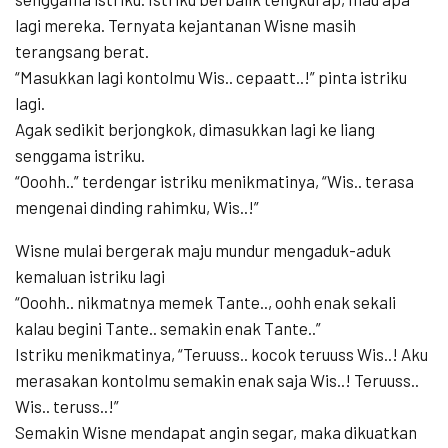
lagi mereka. Ternyata kejantanan Wisne masih
terangsang berat.
“Masukkan lagi kontolmu Wis.. cepaatt..!” pinta istriku
lagi.
Agak sedikit berjongkok, dimasukkan lagi ke liang
senggama istriku.
“Ooohh..” terdengar istriku menikmatinya, “Wis.. terasa
mengenai dinding rahimku, Wis..!”
Wisne mulai bergerak maju mundur mengaduk-aduk
kemaluan istriku lagi
“Ooohh.. nikmatnya memek Tante.., oohh enak sekali
kalau begini Tante.. semakin enak Tante..”
Istriku menikmatinya, “Teruuss.. kocok teruuss Wis..! Aku
merasakan kontolmu semakin enak saja Wis..! Teruuss..
Wis.. teruss..!”
Semakin Wisne mendapat angin segar, maka dikuatkan