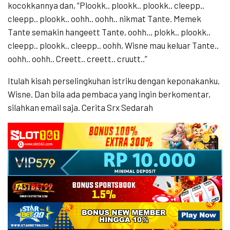
kocokkannya dan, “Plookk.. plookk.. plookk.. cleepp..
cleepp.. plookk.. oohh.. oohh.. nikmat Tante. Memek
Tante semakin hangeett Tante, oohh.., plokk.. plookk..
cleepp.. plookk.. cleepp.. oohh, Wisne mau keluar Tante..
oohh.. oohh.. Creett.. creett.. cruutt..”
Itulah kisah perselingkuhan istriku dengan keponakanku,
Wisne. Dan bila ada pembaca yang ingin berkomentar,
silahkan email saja. Cerita Srx Sedarah