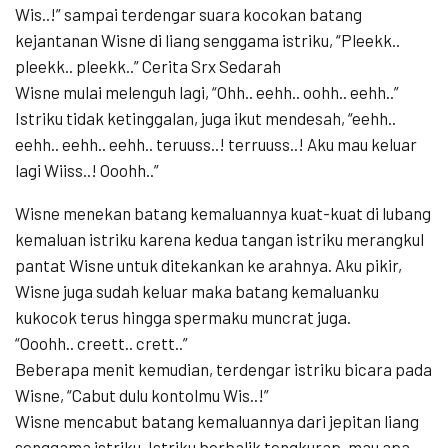
Wis..!” sampai terdengar suara kocokan batang
kejantanan Wisne di liang senggama istriku, “Pleekk..
pleekk.. pleekk..” Cerita Srx Sedarah
Wisne mulai melenguh lagi, “Ohh.. eehh.. oohh.. eehh..”
Istriku tidak ketinggalan, juga ikut mendesah, “eehh..
eehh.. eehh.. eehh.. teruuss..! terruuss..! Aku mau keluar
lagi Wiiss..! Ooohh..”
Wisne menekan batang kemaluannya kuat-kuat di lubang
kemaluan istriku karena kedua tangan istriku merangkul
pantat Wisne untuk ditekankan ke arahnya. Aku pikir,
Wisne juga sudah keluar maka batang kemaluanku
kukocok terus hingga spermaku muncrat juga.
“Ooohh.. creett.. crett..”
Beberapa menit kemudian, terdengar istriku bicara pada
Wisne, “Cabut dulu kontolmu Wis..!”
Wisne mencabut batang kemaluannya dari jepitan liang
senggama istriku. Istriku berbalik tengkurap, mau apa