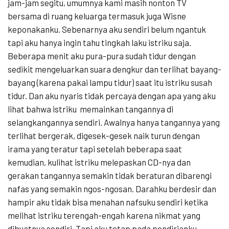
jam-jam segitu, umumnya kami masih nonton TV
bersama di ruang keluarga termasuk juga Wisne
keponakanku. Sebenarnya aku sendiri belum ngantuk
tapi aku hanya ingin tahu tingkah laku istriku saja.
Beberapa menit aku pura-pura sudah tidur dengan
sedikit mengeluarkan suara dengkur dan terlihat bayang-
bayang (karena pakai lampu tidur) saat itu istriku susah
tidur. Dan aku nyaris tidak percaya dengan apa yang aku
lihat bahwa istriku memainkan tangannya di
selangkangannya sendiri. Awalnya hanya tangannya yang
terlihat bergerak, digesek-gesek naik turun dengan
irama yang teratur tapi setelah beberapa saat
kemudian, kulihat istriku melepaskan CD-nya dan
gerakan tangannya semakin tidak beraturan dibarengi
nafas yang semakin ngos-ngosan. Darahku berdesir dan
hampir aku tidak bisa menahan nafsuku sendiri ketika
melihat istriku terengah-engah karena nikmat yang
dibuatnya sendiri. Tapi aku tetap pada pendirianku