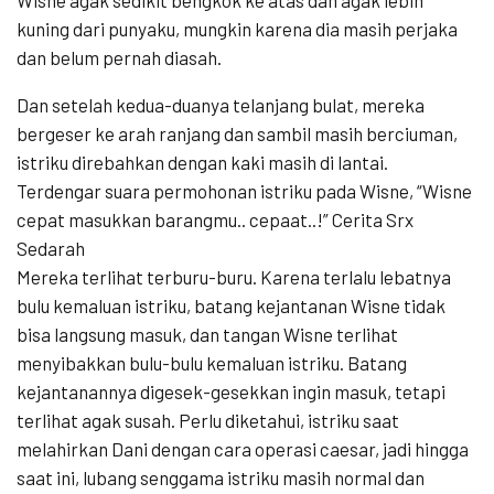
Wisne agak sedikit bengkok ke atas dan agak lebih
kuning dari punyaku, mungkin karena dia masih perjaka
dan belum pernah diasah.
Dan setelah kedua-duanya telanjang bulat, mereka
bergeser ke arah ranjang dan sambil masih berciuman,
istriku direbahkan dengan kaki masih di lantai.
Terdengar suara permohonan istriku pada Wisne, “Wisne
cepat masukkan barangmu.. cepaat..!” Cerita Srx
Sedarah
Mereka terlihat terburu-buru. Karena terlalu lebatnya
bulu kemaluan istriku, batang kejantanan Wisne tidak
bisa langsung masuk, dan tangan Wisne terlihat
menyibakkan bulu-bulu kemaluan istriku. Batang
kejantanannya digesek-gesekkan ingin masuk, tetapi
terlihat agak susah. Perlu diketahui, istriku saat
melahirkan Dani dengan cara operasi caesar, jadi hingga
saat ini, lubang senggama istriku masih normal dan