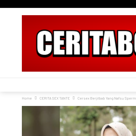
Home
CERITA SEX TANTE
Cersex Berjilbab Yang Nafsu Sper