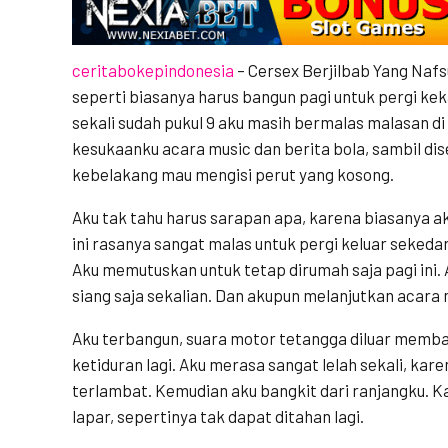
ceritabokepindonesia
– Cersex Berjilbab Yang Naf
seperti biasanya harus bangun pagi untuk pergi keka
sekali sudah pukul 9 aku masih bermalas malasan 
kesukaanku acara music dan berita bola, sambil dise
kebelakang mau mengisi perut yang kosong.
Aku tak tahu harus sarapan apa, karena biasanya ak
ini rasanya sangat malas untuk pergi keluar sekeda
Aku memutuskan untuk tetap dirumah saja pagi ini. 
siang saja sekalian. Dan akupun melanjutkan acara 
Aku terbangun, suara motor tetangga diluar memb
ketiduran lagi. Aku merasa sangat lelah sekali, kar
terlambat. Kemudian aku bangkit dari ranjangku. Ka
lapar, sepertinya tak dapat ditahan lagi.