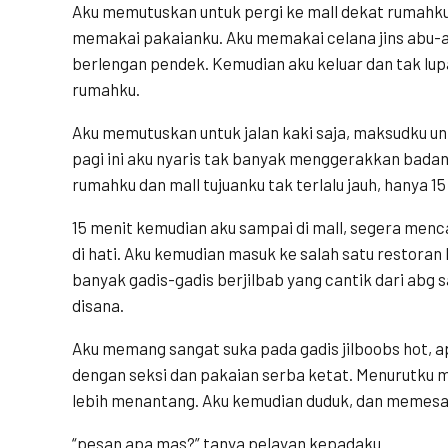
Aku memutuskan untuk pergi ke mall dekat rumahku.
memakai pakaianku. Aku memakai celana jins abu-
berlengan pendek. Kemudian aku keluar dan tak lu
rumahku.
Aku memutuskan untuk jalan kaki saja, maksudku un
pagi ini aku nyaris tak banyak menggerakkan badank
rumahku dan mall tujuanku tak terlalu jauh, hanya 15
15 menit kemudian aku sampai di mall, segera men
di hati. Aku kemudian masuk ke salah satu restoran
banyak gadis-gadis berjilbab yang cantik dari ab
disana.
Aku memang sangat suka pada gadis jilboobs hot, 
dengan seksi dan pakaian serba ketat. Menurutku m
lebih menantang. Aku kemudian duduk, dan memesa
“pesan apa mas?” tanya pelayan kepadaku