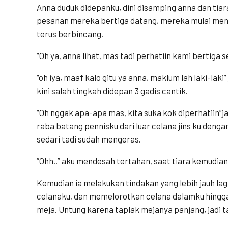
Anna duduk didepanku, dini disamping anna dan tia
pesanan mereka bertiga datang, mereka mulai men
terus berbincang.
“Oh ya, anna lihat, mas tadi perhatiin kami bertiga 
“oh iya, maaf kalo gitu ya anna, maklum lah laki-la
kini salah tingkah didepan 3 gadis cantik.
“Oh nggak apa-apa mas, kita suka kok diperhatiin”j
raba batang pennisku dari luar celana jins ku deng
sedari tadi sudah mengeras.
“Ohh..” aku mendesah tertahan, saat tiara kemudia
Kemudian ia melakukan tindakan yang lebih jauh lagi
celanaku, dan memelorotkan celana dalamku hing
meja. Untung karena taplak mejanya panjang, jadi t