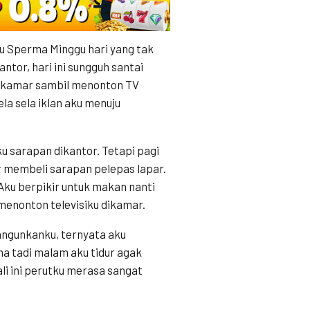
su Sperma Minggu hari yang tak
ntor, hari ini sungguh santai
di kamar sambil menonton TV
la sela iklan aku menuju
u sarapan dikantor. Tetapi pagi
r membeli sarapan pelepas lapar.
Aku berpikir untuk makan nanti
menonton televisiku dikamar.
angunkanku, ternyata aku
ena tadi malam aku tidur agak
li ini perutku merasa sangat