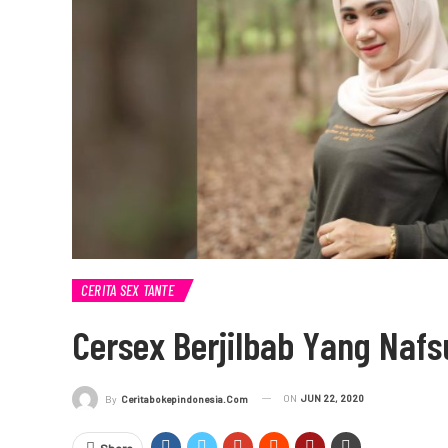
CERITA SEX TANTE
Cersex Berjilbab Yang Naf
ON
JUN 22, 2020
By
Ceritabokepindonesia.com
Share