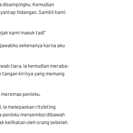
ra disampingku. Kemudian
yantap hidangan. Sambil kami
sejak kami masuk tadi”
ki” jawabku sekenanya karna aku
awab tiara, ia kemudian meraba-
an tangan kirinya yang memang
n meremas penisku.
, ia melepaskan ritsleting
ga penisku menyembul dibawah
ak kelihatan oleh orang sebelah.