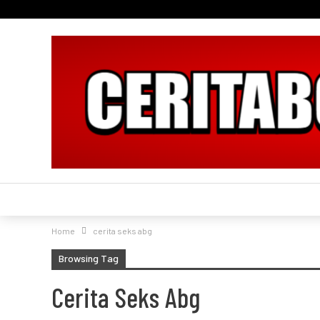
Home
cerita seks abg
Browsing Tag
Cerita Seks Abg