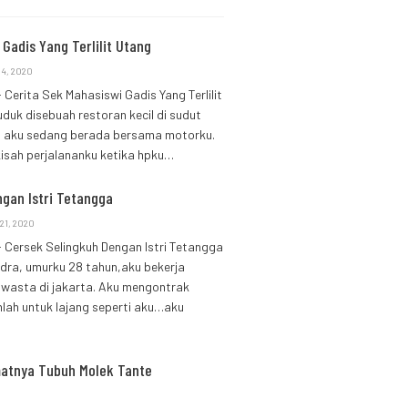
Gadis Yang Terlilit Utang
 4, 2020
 Cerita Sek Mahasiswi Gadis Yang Terlilit
duk disebuah restoran kecil di sudut
na aku sedang berada bersama motorku.
isah perjalananku ketika hpku…
gan Istri Tetangga
21, 2020
 Cersek Selingkuh Dengan Istri Tetangga
dra, umurku 28 tahun,aku bekerja
wasta di jakarta. Aku mengontrak
nlah untuk lajang seperti aku…aku
atnya Tubuh Molek Tante