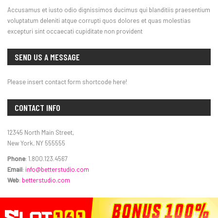
Accusamus et iusto odio dignissimos ducimus qui blanditiis praesentium
voluptatum deleniti atque corrupti quos dolores et quas molestias
excepturi sint occaecati cupiditate non provident
SEND US A MESSAGE
Please insert contact form shortcode here!
CONTACT INFO
12345 North Main Street,
New York, NY 555555
Phone
: 1.800.123.4567
Email
:
info@betterstudio.com
Web
:
betterstudio.com