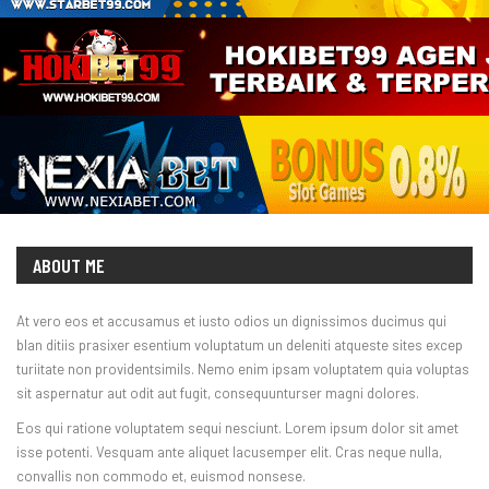
ABOUT ME
At vero eos et accusamus et iusto odios un dignissimos ducimus qui
blan ditiis prasixer esentium voluptatum un deleniti atqueste sites excep
turiitate non providentsimils. Nemo enim ipsam voluptatem quia voluptas
sit aspernatur aut odit aut fugit, consequunturser magni dolores.
Eos qui ratione voluptatem sequi nesciunt. Lorem ipsum dolor sit amet
isse potenti. Vesquam ante aliquet lacusemper elit. Cras neque nulla,
convallis non commodo et, euismod nonsese.