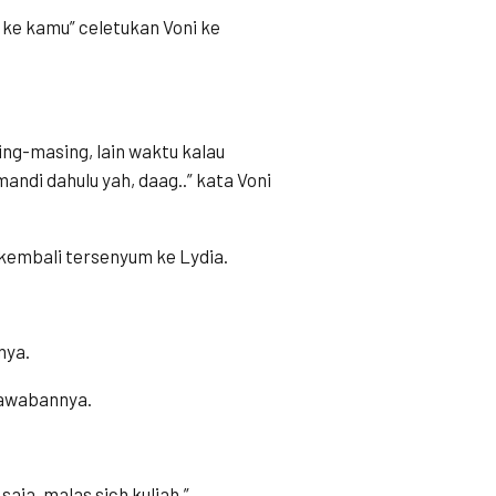
 ke kamu” celetukan Voni ke
ing-masing, lain waktu kalau
ndi dahulu yah, daag..” kata Voni
kembali tersenyum ke Lydia.
nya.
jawabannya.
aja, malas sich kuliah.”