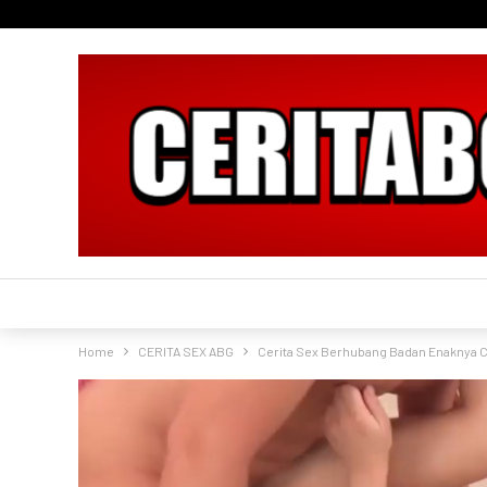
Home
CERITA SEX ABG
Cerita Sex Berhubang Badan Enaknya C