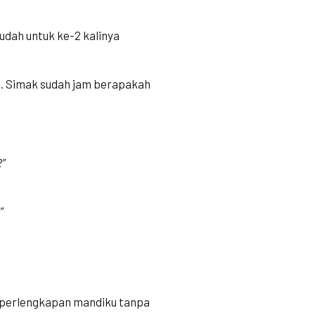
udah untuk ke-2 kalinya
n. Simak sudah jam berapakah
?”
”
l perlengkapan mandiku tanpa