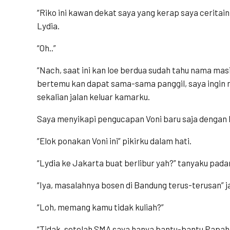
“Riko ini kawan dekat saya yang kerap saya ceritain
Lydia.
“Oh..”
“Nach, saat ini kan loe berdua sudah tahu nama mas
bertemu kan dapat sama-sama panggil, saya ingin ma
sekalian jalan keluar kamarku.
Saya menyikapi pengucapan Voni baru saja dengan 
“Elok ponakan Voni ini” pikirku dalam hati.
“Lydia ke Jakarta buat berlibur yah?” tanyaku pada
“Iya, masalahnya bosen di Bandung terus-terusan” 
“Loh, memang kamu tidak kuliah?”
“Tidak, setelah SMA saya hanya bantu-bantu Papah s