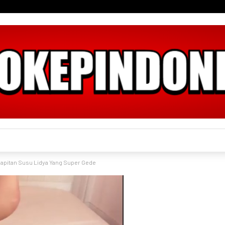
apitan Susu Lidya Yang Super Gede