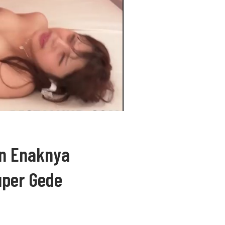
an Enaknya
uper Gede