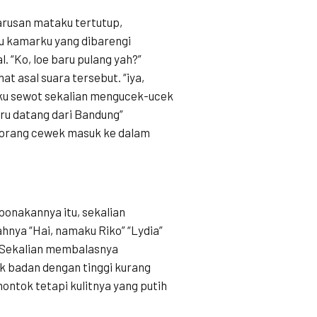
arusan mataku tertutup,
tu kamarku yang dibarengi
. “Ko, loe baru pulang yah?”
t asal suara tersebut. “iya,
ku sewot sekalian mengucek-ucek
aru datang dari Bandung”
seorang cewek masuk ke dalam
ponakannya itu, sekalian
nya “Hai, namaku Riko” “Lydia”
 Sekalian membalasnya
k badan dengan tinggi kurang
ontok tetapi kulitnya yang putih