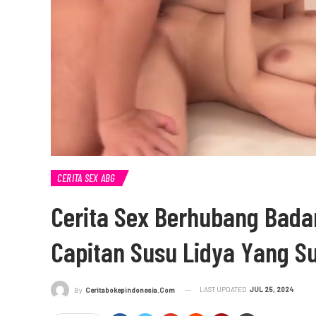
CERITA SEX ABG
Cerita Sex Berhubang Bad
Capitan Susu Lidya Yang S
LAST UPDATED
JUL 25, 2024
By
Ceritabokepindonesia.com