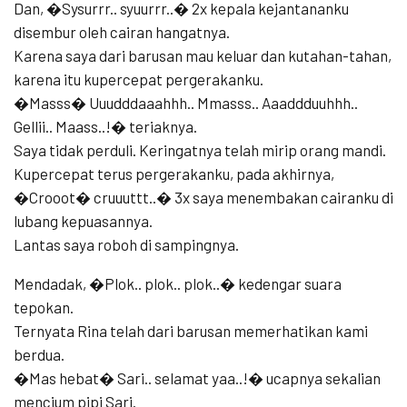
Dan, �Sysurrr.. syuurrr..� 2x kepala kejantananku
disembur oleh cairan hangatnya.
Karena saya dari barusan mau keluar dan kutahan-tahan,
karena itu kupercepat pergerakanku.
�Masss� Uuudddaaahhh.. Mmasss.. Aaaddduuhhh..
Gellii.. Maass..!� teriaknya.
Saya tidak perduli. Keringatnya telah mirip orang mandi.
Kupercepat terus pergerakanku, pada akhirnya,
�Crooot� cruuuttt..� 3x saya menembakan cairanku di
lubang kepuasannya.
Lantas saya roboh di sampingnya.
Mendadak, �Plok.. plok.. plok..� kedengar suara
tepokan.
Ternyata Rina telah dari barusan memerhatikan kami
berdua.
�Mas hebat� Sari.. selamat yaa..!� ucapnya sekalian
mencium pipi Sari.