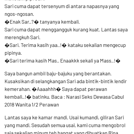
Sari cuma dapat tersenyum di antara napasnya yang
ngos-ngosan.
�Enak Sar..?� tanyanya kembali.
Sari cuma dapat menggangguk kurang kuat. Lantas saya
merengkuh Sari.
�Sari. Terima kasih yaa..!� kataku sekalian mengecup
pipinya.
�Sari terima kasih Mas.. Enaakkk sekali ya Mass..!�
Saya bangun ambil baju-bajuku yang berantakan.
Kusaksikan di selangkangan Sari ada bintik-bintik lendir
kemerahan. �Aaaahhh� Saya dapat perawan
kembali..!� batinku. Baca : Narasi Seks Dewasa Cabul
2018 Wanita 1/2 Perawan
Lantas saya ke kamar mandi. Usai kumandi, giliran Sari
yang mandi. Sesudah semua usai, kami cuma mengobrol
saja sekalian minum teh hangat yang dibuatkan Rina.