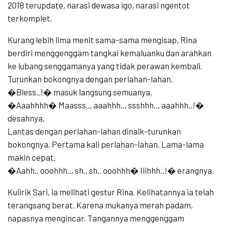
2018 terupdate, narasi dewasa igo, narasi ngentot
terkomplet.
Kurang lebih lima menit sama-sama mengisap, Rina
berdiri menggenggam tangkai kemaluanku dan arahkan
ke lubang senggamanya yang tidak perawan kembali.
Turunkan bokongnya dengan perlahan-lahan.
�Bless..!� masuk langsung semuanya.
�Aaahhhh� Maasss.., aaahhh.., ssshhh.., aaahhh..!�
desahnya.
Lantas dengan perlahan-lahan dinaik-turunkan
bokongnya. Pertama kali perlahan-lahan. Lama-lama
makin cepat.
�Aahh.. ooohhh.., sh.. sh.. ooohhh� Iiihhh..!� erangnya.
Kulirik Sari, ia melihati gestur Rina. Kelihatannya ia telah
terangsang berat. Karena mukanya merah padam,
napasnya mengincar. Tangannya menggenggam