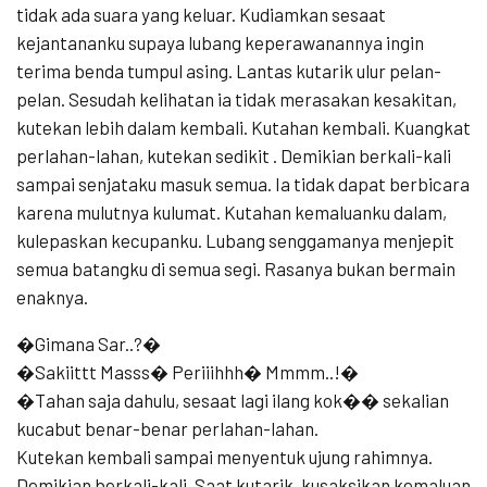
tidak ada suara yang keluar. Kudiamkan sesaat
kejantananku supaya lubang keperawanannya ingin
terima benda tumpul asing. Lantas kutarik ulur pelan-
pelan. Sesudah kelihatan ia tidak merasakan kesakitan,
kutekan lebih dalam kembali. Kutahan kembali. Kuangkat
perlahan-lahan, kutekan sedikit . Demikian berkali-kali
sampai senjataku masuk semua. Ia tidak dapat berbicara
karena mulutnya kulumat. Kutahan kemaluanku dalam,
kulepaskan kecupanku. Lubang senggamanya menjepit
semua batangku di semua segi. Rasanya bukan bermain
enaknya.
�Gimana Sar..?�
�Sakiittt Masss� Periiihhh� Mmmm..!�
�Tahan saja dahulu, sesaat lagi ilang kok�� sekalian
kucabut benar-benar perlahan-lahan.
Kutekan kembali sampai menyentuk ujung rahimnya.
Demikian berkali-kali. Saat kutarik, kusaksikan kemaluan