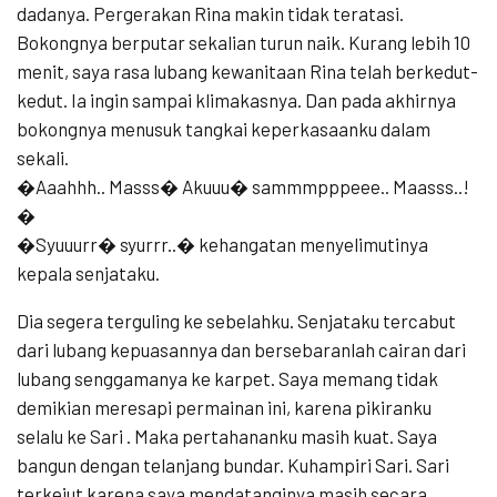
dadanya. Pergerakan Rina makin tidak teratasi.
Bokongnya berputar sekalian turun naik. Kurang lebih 10
menit, saya rasa lubang kewanitaan Rina telah berkedut-
kedut. Ia ingin sampai klimakasnya. Dan pada akhirnya
bokongnya menusuk tangkai keperkasaanku dalam
sekali.
�Aaahhh.. Masss� Akuuu� sammmpppeee.. Maasss..!
�
�Syuuurr� syurrr..� kehangatan menyelimutinya
kepala senjataku.
Dia segera terguling ke sebelahku. Senjataku tercabut
dari lubang kepuasannya dan bersebaranlah cairan dari
lubang senggamanya ke karpet. Saya memang tidak
demikian meresapi permainan ini, karena pikiranku
selalu ke Sari . Maka pertahananku masih kuat. Saya
bangun dengan telanjang bundar. Kuhampiri Sari. Sari
terkejut karena saya mendatanginya masih secara