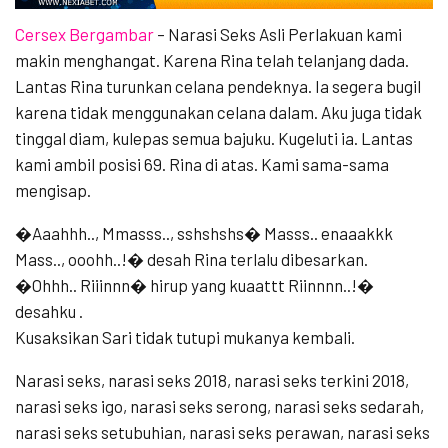
Cersex Bergambar
–
Narasi Seks Asli Perlakuan kami
makin menghangat. Karena Rina telah telanjang dada.
Lantas Rina turunkan celana pendeknya. Ia segera bugil
karena tidak menggunakan celana dalam. Aku juga tidak
tinggal diam, kulepas semua bajuku. Kugeluti ia. Lantas
kami ambil posisi 69. Rina di atas. Kami sama-sama
mengisap.
�Aaahhh.., Mmasss.., sshshshs� Masss.. enaaakkk
Mass.., ooohh..!� desah Rina terlalu dibesarkan.
�Ohhh.. Riiinnn� hirup yang kuaattt Riinnnn..!�
desahku .
Kusaksikan Sari tidak tutupi mukanya kembali.
Narasi seks, narasi seks 2018, narasi seks terkini 2018,
narasi seks igo, narasi seks serong, narasi seks sedarah,
narasi seks setubuhian, narasi seks perawan, narasi seks