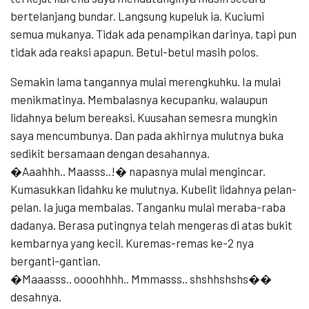
bertelanjang bundar. Langsung kupeluk ia. Kuciumi
semua mukanya. Tidak ada penampikan darinya, tapi pun
tidak ada reaksi apapun. Betul-betul masih polos.
Semakin lama tangannya mulai merengkuhku. Ia mulai
menikmatinya. Membalasnya kecupanku, walaupun
lidahnya belum bereaksi. Kuusahan semesra mungkin
saya mencumbunya. Dan pada akhirnya mulutnya buka
sedikit bersamaan dengan desahannya.
�Aaahhh.. Maasss..!� napasnya mulai mengincar.
Kumasukkan lidahku ke mulutnya. Kubelit lidahnya pelan-
pelan. Ia juga membalas. Tanganku mulai meraba-raba
dadanya. Berasa putingnya telah mengeras di atas bukit
kembarnya yang kecil. Kuremas-remas ke-2 nya
berganti-gantian.
�Maaasss.. oooohhhh.. Mmmasss.. shshhshshs��
desahnya.