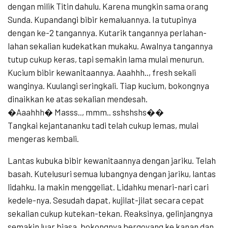
dengan milik Titin dahulu. Karena mungkin sama orang
Sunda. Kupandangi bibir kemaluannya. Ia tutupinya
dengan ke-2 tangannya. Kutarik tangannya perlahan-
lahan sekalian kudekatkan mukaku. Awalnya tangannya
tutup cukup keras, tapi semakin lama mulai menurun.
Kucium bibir kewanitaannya. Aaahhh.., fresh sekali
wanginya. Kuulangi seringkali. Tiap kucium, bokongnya
dinaikkan ke atas sekalian mendesah.
�Aaahhh� Masss.., mmm.. sshshshs��
Tangkai kejantananku tadi telah cukup lemas, mulai
mengeras kembali.
Lantas kubuka bibir kewanitaannya dengan jariku. Telah
basah. Kutelusuri semua lubangnya dengan jariku, lantas
lidahku. Ia makin menggeliat. Lidahku menari-nari cari
kedele-nya. Sesudah dapat, kujilat-jilat secara cepat
sekalian cukup kutekan-tekan. Reaksinya, gelinjangnya
semakin luar biasa, bokongnya bergoyang ke kanan dan