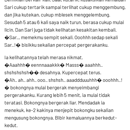
Sari cukup tertarik sampai terlihat cukup menggembung,
dan jika kutekan, cukup mblesek menggelembung.
Sesudah 5 atau 6 kali saya naik turun, berasa cukup mulai
licin. Dan Sari juga tidak kelihatan kesakitan kembali.
�Sar.., memekmu sempit sekali. Ooohhh sedap sekali
Sar..!� bisikku sekalian percepat pergerakanku.
Ia kelihatannya telah merasa nikmat.
�Aaahhh� eennnaaakkk� Masss� aaahhh..
shshshshsh�� desahnya. Kupercepat terus.
�Ah.. ah.. ahh.. ooo.. shshsh.. aaaddduuuhhh� ooohhh..!
� bokongnya mulai bergerak menyeimbangi
pergerakanku. Kurang lebih 5 menit, ia mulai tidak
teratasi. Bokongnya bergerak liar. Mendadak ia
menekuk, ke-2 kakinya menjepit bokongku sekalian
mengusung bokongnya. Bibir kemaluannya berkedut-
kedut.