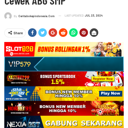
Cewek ABG SMP
LAST UPDATED
JUL 23, 2024
By
Ceritabokepindonesia.com
Share