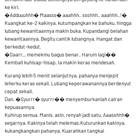
ke kiri.
�Adduuuhhh� Maasss� aaahhh.. ssshhh.. aaahhh..!�
Kuangkat ke-2 kakinya, kutumpangkan ke bahuku, hingga
lubang kewanitaannya makin buka. Kupandangi belahan
kewanitaannya. Begitu cantik lubangnya. Hangat dan
berkedut-kedut.
�Saarr.., memekmu bagus benar.. Harum lagi��
Kembali kuhisap-hisap. Ia makin keras mendesah.
Kurang lebih 5 menit selanjutnya, pahanya menjepit
leherku keras sekali. Lubang keperawanannya berdenyut
cepat sekali.
Dan, �Syurrr� syurrr�� menyemburkanlah cairan
kepuasannya.
Kuhirup semua. Manis, asin, renyah jadi satu. Aaasshhh�
segarnya. Kakinya telah melemas.Kuturunkan kakinya,
kukangkangkan pahanya. Kuarahkan tangkai