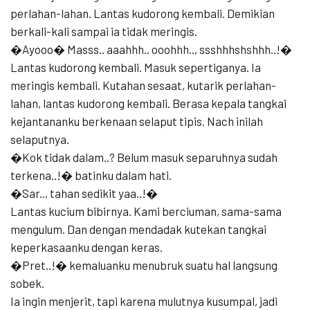
perlahan-lahan. Lantas kudorong kembali. Demikian
berkali-kali sampai ia tidak meringis.
�Ayooo� Masss.. aaahhh.. ooohhh.., ssshhhshshhh..!�
Lantas kudorong kembali. Masuk sepertiganya. Ia
meringis kembali. Kutahan sesaat, kutarik perlahan-
lahan, lantas kudorong kembali. Berasa kepala tangkai
kejantananku berkenaan selaput tipis. Nach inilah
selaputnya.
�Kok tidak dalam..? Belum masuk separuhnya sudah
terkena..!� batinku dalam hati.
�Sar.., tahan sedikit yaa..!�
Lantas kucium bibirnya. Kami berciuman, sama-sama
mengulum. Dan dengan mendadak kutekan tangkai
keperkasaanku dengan keras.
�Pret..!� kemaluanku menubruk suatu hal langsung
sobek.
Ia ingin menjerit, tapi karena mulutnya kusumpal, jadi