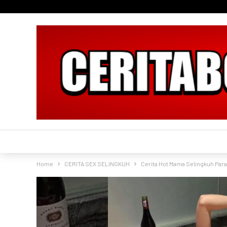
Home
CERITA SEX SELINGKUH
Cerita Hot Mama Selingkuh Par