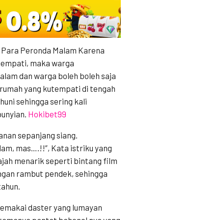
h Para Peronda Malam Karena
tempati, maka warga
lam dan warga boleh boleh saja
umah yang kutempati di tengah
huni sehingga sering kali
bunyian.
Hokibet99
janan sepanjang siang.
m, mas….!!”, Kata istriku yang
jah menarik seperti bintang film
ngan rambut pendek, sehingga
tahun.
memakai daster yang lumayan
utamanya pantat bahenol nya yang