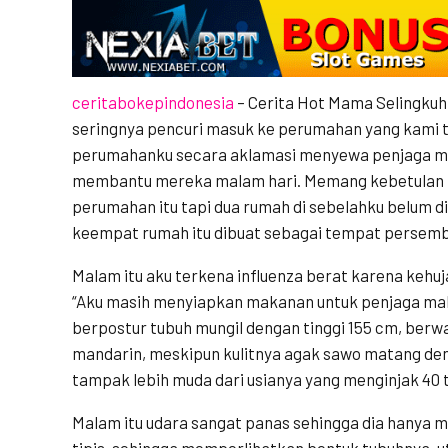
ceritabokepindonesia
– Cerita Hot Mama Selingku
seringnya pencuri masuk ke perumahan yang kami 
perumahanku secara aklamasi menyewa penjaga ma
membantu mereka malam hari. Memang kebetulan r
perumahan itu tapi dua rumah di sebelahku belum di
keempat rumah itu dibuat sebagai tempat persem
Malam itu aku terkena influenza berat karena kehu
“Aku masih menyiapkan makanan untuk penjaga mala
berpostur tubuh mungil dengan tinggi 155 cm, berwa
mandarin, meskipun kulitnya agak sawo matang de
tampak lebih muda dari usianya yang menginjak 40 
Malam itu udara sangat panas sehingga dia hanya 
tipis, sehingga memperlihatkan bentuk tubuhnya, 