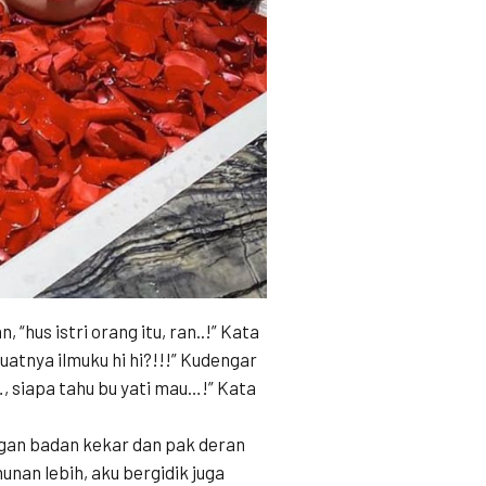
 “hus istri orang itu, ran..!” Kata
kuatnya ilmuku hi hi?!!!” Kudengar
…, siapa tahu bu yati mau…!” Kata
ngan badan kekar dan pak deran
an lebih, aku bergidik juga