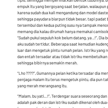
empuk itu yang bergoyang saat berjalan, walaupun p
karena sudah dua kali mengandung dan model daste
sehingga payudara biarpun tidak besar, tapi padat 
tersembul dan kedua puting susu nya tampak menonj
memang dia kalau dirumah hanya memakai camisole 
“Sudah pukul sepuluh kok belum datang, ya ..!”, Di
aku sudah tertidur. Beberapa saat kemudian kuden
luar dan mengetuk pintu rumah pelan. Istriku yang
dan entah tersadar atau tidak istriku membetulka
sehingga bibirnya semakin merah.
“Lho ????”, Gumannya pelan ketika tersadar dia mem
penjaga malam itu terus mengetuk pintu, dia pun t
yang merah merangsang itu.
“Malam, bu yati…!”, Terdengar suara seseorang dan 
adalah pak deran dan istriku sudah dikenal oleh dua