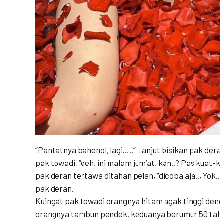
“Pantatnya bahenol, lagi….,” Lanjut bisikan pak deran,
pak towadi, “eeh, ini malam jum’at, kan..? Pas kuat-
pak deran tertawa ditahan pelan, “dicoba aja.., Yok
pak deran.
Kuingat pak towadi orangnya hitam agak tinggi de
orangnya tambun pendek, keduanya berumur 50 tahun