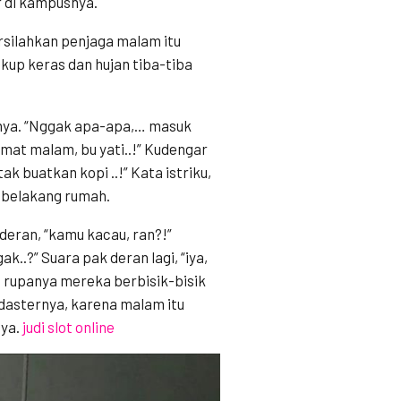
r di kampusnya.
rsilahkan penjaga malam itu
kup keras dan hujan tiba-tiba
tanya. “Nggak apa-apa,… masuk
lamat malam, bu yati..!” Kudengar
k buatkan kopi ..!” Kata istriku,
i belakang rumah.
 deran, “kamu kacau, ran?!”
k..?” Suara pak deran lagi, “iya,
 rupanya mereka berbisik-bisik
 dasternya, karena malam itu
nya.
judi slot online