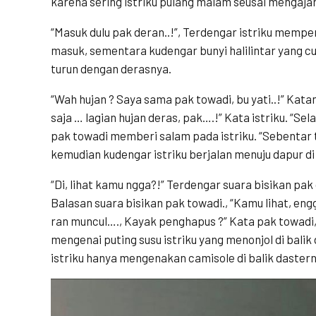
karena sering istriku pulang malam seusai mengaja
“Masuk dulu pak deran..!”, Terdengar istriku mempe
masuk, sementara kudengar bunyi halilintar yang cu
turun dengan derasnya.
“Wah hujan ? Saya sama pak towadi, bu yati..!” Ka
saja … lagian hujan deras, pak….!” Kata istriku. “Se
pak towadi memberi salam pada istriku. “Sebentar ta
kemudian kudengar istriku berjalan menuju dapur d
“Di, lihat kamu ngga?!” Terdengar suara bisikan pak
Balasan suara bisikan pak towadi., “Kamu lihat, engga
ran muncul…., Kayak penghapus ?” Kata pak towadi,
mengenai puting susu istriku yang menonjol di balik
istriku hanya mengenakan camisole di balik daster