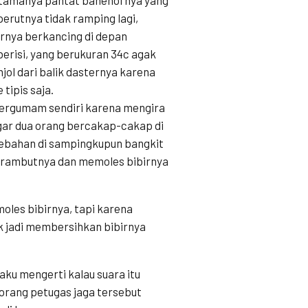
erutnya tidak ramping lagi,
rnya berkancing di depan
berisi, yang berukuran 34c agak
ol dari balik dasternya karena
tipis saja.
a bergumam sendiri karena mengira
gar dua orang bercakap-cakap di
 rebahan di sampingkupun bangkit
n rambutnya dan memoles bibirnya
oles bibirnya, tapi karena
ak jadi membersihkan bibirnya
aku mengerti kalau suara itu
 orang petugas jaga tersebut