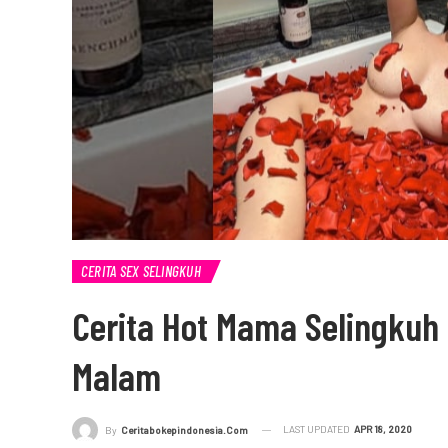
CERITA SEX SELINGKUH
Cerita Hot Mama Selingkuh
Malam
LAST UPDATED
APR 18, 2020
By
Ceritabokepindonesia.com