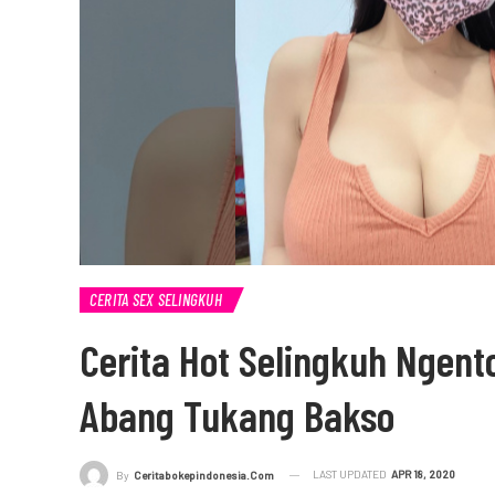
CERITA SEX SELINGKUH
Cerita Hot Selingkuh Ngento
Abang Tukang Bakso
LAST UPDATED
APR 18, 2020
By
Ceritabokepindonesia.com