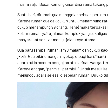
musim salju. Besar kemungkinan diisi sama tukang 
Suatu hari, dirumah gua menggelar sebuah pertemua
Karena rumah gua gak cukup untuk menampung rat
cukup menampung 99 orang. Hehe) maka terpaksa h
keluar rumah, yaitu jalanan komplek yang sekaligu
masyarakat sekitar menuju jalan raya utama.
Gua baru sampai rumah jam 8 malam dan cukup kage
jkt48. Gua pikir omongan nyokap dipagi hari, “nant
acara rutin macem pengajian atau arisan warga, tern
Karena enggan, “permisi-permisi..” Untuk masuk ke
menunggu acara selesai disebelah rumah. Diruko tu