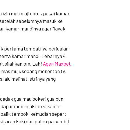
 izin mas muji untuk pakai kamar
setelah sebelumnya masuk ke
an kamar mandinya agar “layak
tak pertama tempatnya berjualan,
 serta kamar mandi. Lebarnya 4
ak silahkan pm. Lah!
Agen Maxbet
 mas muji, sedang menonton tv.
 lalu melihat istrinya yang
endadak gua mau boker) gua pun
ea dapur memasuki area kamar
dibalik tembok, kemudian seperti
itaran kaki dan paha gua sambil