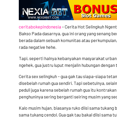
ceritabokepindonesia
– Cerita Hot Selingkuh Ngen
Bakso Pada dasarnya, gua ini orang yang senang be
berada dalam sebuah komunitas atau perkumpulan, b
rada negative hehe.
Tapi, seperti halnya kebanyakan masyarakat urba
ngehek, gua justru luput menjalin hubungan dengan 
Cerita sex selingkuh – gua gak tau siapa-siapa tet
disebelah rumah gua sendiri. Tapi sebetulnya, sel
peduli juga karena sebelah rumah gua itu kontrakan
penghuninya sering berganti seiring musim yang sed
Kalo musim hujan, biasanya ruko diisi sama tukang 
sama tukang cendol. Gua gak tau bakal diisi sama tu