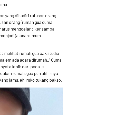
jamu.
n yang dihadiri ratusan orang.
usan orang (rumah gua cuma
arus menggelar tiker sampai
s menjadi jalanan umum
t melihat rumah gua bak studio
i malem ada acara dirumah..” Cuma
yata lebih dari pada itu.
 dalem rumah, gua pun akhirnya
kang jamu, eh, ruko tukang bakso.