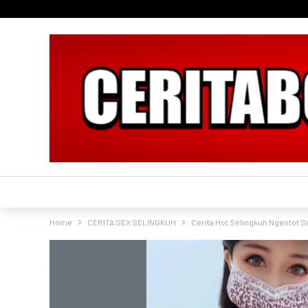
Home
CERITA SEX SELINGKUH
Cerita Hot Selingkuh Ngentot S