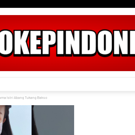
ama Istri Abang Tukang Bakso