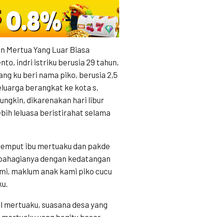
an Mertua Yang Luar Biasa
o, indri istriku berusia 29 tahun,
ang ku beri nama piko, berusia 2,5
luarga berangkat ke kota s.
ngkin, dikarenakan hari libur
lebih leluasa beristirahat selama
i jemput ibu mertuaku dan pakde
u bahagianya dengan kedatangan
umi, maklum anak kami piko cucu
ku.
al mertuaku, suasana desa yang
 mertuaku yang begitu besar,