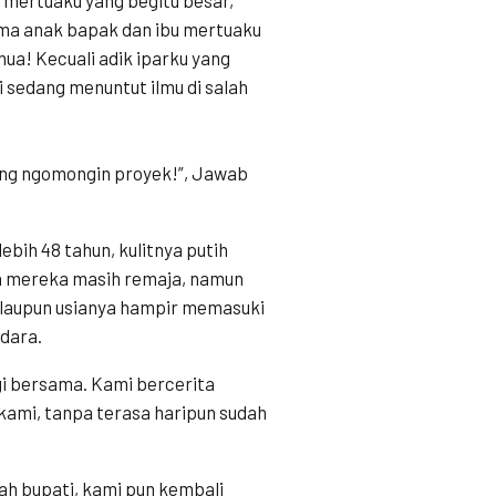
lima anak bapak dan ibu mertuaku
a! Kecuali adik iparku yang
i sedang menuntut ilmu di salah
ling ngomongin proyek!”, Jawab
bih 48 tahun, kulitnya putih
ia mereka masih remaja, namun
walaupun usianya hampir memasuki
udara.
i bersama. Kami bercerita
 kami, tanpa terasa haripun sudah
h bupati, kami pun kembali