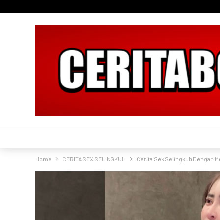
Home
CERITA SEX SELINGKUH
Cerita Sek Selingkuh Dengan Me