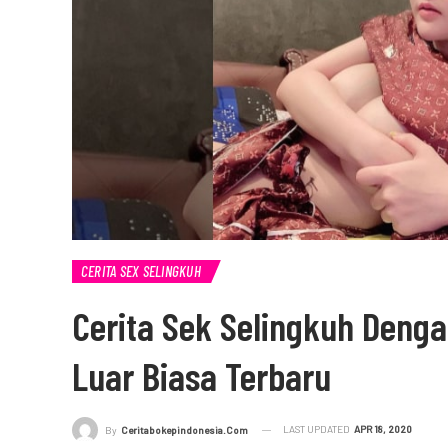
CERITA SEX SELINGKUH
Cerita Sek Selingkuh Deng
Luar Biasa Terbaru
LAST UPDATED
APR 18, 2020
By
Ceritabokepindonesia.com