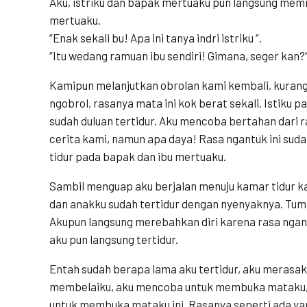
Aku, istriku dan bapak mertuaku pun langsung me
mertuaku.
“Enak sekali bu! Apa ini tanya indri istriku “.
“Itu wedang ramuan ibu sendiri! Gimana, seger kan?”
Kamipun melanjutkan obrolan kami kembali, kurang
ngobrol, rasanya mata ini kok berat sekali. Istiku 
sudah duluan tertidur. Aku mencoba bertahan dari 
cerita kami, namun apa daya! Rasa ngantuk ini suda
tidur pada bapak dan ibu mertuaku.
Sambil menguap aku berjalan menuju kamar tidur kam
dan anakku sudah tertidur dengan nyenyaknya. Tum
Akupun langsung merebahkan diri karena rasa ngan
aku pun langsung tertidur.
Entah sudah berapa lama aku tertidur, aku merasa
membelaiku, aku mencoba untuk membuka mataku, 
untuk membuka mataku ini. Rasanya seperti ada ya