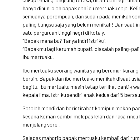
hanya dihuni oleh bapak dan ibu mertuaku saja. Ke
semuanya perempuan, dan sudah pada menikah semu
paling bungsu saja yang belum menikah! Dan saat in
satu perguruan tinggi negri di kota y.
“Bapak mana bu? Tanya indri istriku”.
“Bapakmu lagi kerumah bupati, biasalah paling-pa
ibu mertuaku.
Ibu mertuaku seorang wanita yang berumur kurang le
bersih. Bapak dan ibu mertuaku menikah disaat us
begitu, ibu mertuaku masih tetap terlihat cantik 
kepala lima. Istriku sendiri anak kedua dari 5 bersa
Setelah mandi dan beristirahat kamipun makan pag
kesana kemari sambil melepas lelah dan rasa rindu
menjelang sore .
Selepas mahgrib bapak mertuaku kembali dari ruma