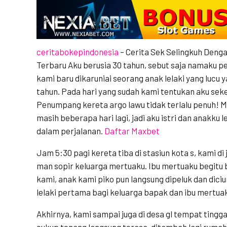
ceritabokepindonesia
– Cerita Sek Selingkuh Deng
Terbaru Aku berusia 30 tahun, sebut saja namaku pent
kami baru dikaruniai seorang anak lelaki yang lucu y
tahun. Pada hari yang sudah kami tentukan aku seke
Penumpang kereta argo lawu tidak terlalu penuh! Mu
masih beberapa hari lagi, jadi aku istri dan anakku 
dalam perjalanan.
Daftar Maxbet
Jam 5:30 pagi kereta tiba di stasiun kota s, kami d
man sopir keluarga mertuaku. Ibu mertuaku begit
kami, anak kami piko pun langsung dipeluk dan dici
lelaki pertama bagi keluarga bapak dan ibu mertua
Akhirnya, kami sampai juga di desa gl tempat tingg
cukup tenang langsung terasa, ditambah lagi rumah