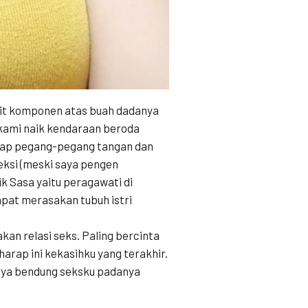
bit komponen atas buah dadanya
kami naik kendaraan beroda
ahap pegang-pegang tangan dan
ksi (meski saya pengen
ik Sasa yaitu peragawati di
pat merasakan tubuh istri
an relasi seks. Paling bercinta
harap ini kekasihku yang terakhir.
saya bendung seksku padanya