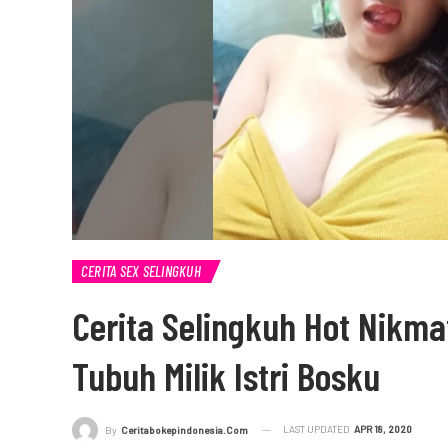
CERITA SEX SELINGKUH
Cerita Selingkuh Hot Nikm
Tubuh Milik Istri Bosku
LAST UPDATED
APR 18, 2020
By
Ceritabokepindonesia.com