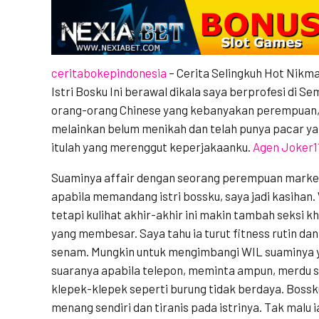
ceritabokepindonesia
– Cerita Selingkuh Hot Nikm
Istri Bosku
Ini berawal dikala saya berprofesi di S
orang-orang Chinese yang kebanyakan perempuan,
melainkan belum menikah dan telah punya pacar yan
itulah yang merenggut keperjakaanku.
Agen Joker1
Suaminya affair dengan seorang perempuan market
apabila memandang istri bossku, saya jadi kasihan. 
tetapi kulihat akhir-akhir ini makin tambah seksi 
yang membesar. Saya tahu ia turut fitness rutin dan 
senam. Mungkin untuk mengimbangi WIL suaminya 
suaranya apabila telepon, meminta ampun, merdu s
klepek-klepek seperti burung tidak berdaya. Bossk
menang sendiri dan tiranis pada istrinya. Tak malu 