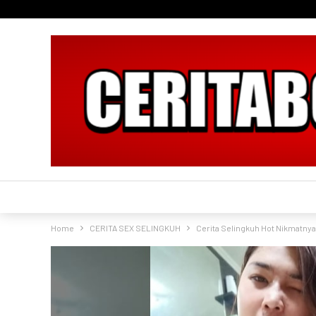
Home
CERITA SEX SELINGKUH
Cerita Selingkuh Hot Nikmatnya