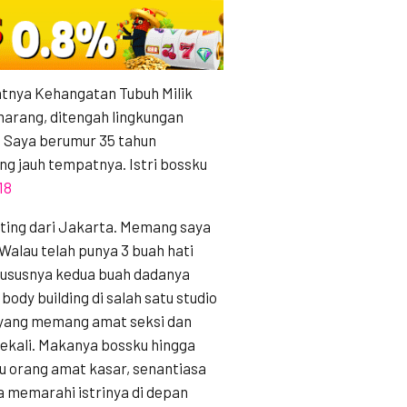
atnya Kehangatan Tubuh Milik
emarang, ditengah lingkungan
 Saya berumur 35 tahun
g jauh tempatnya. Istri bossku
18
ing dari Jakarta. Memang saya
Walau telah punya 3 buah hati
khususnya kedua buah dadanya
body building di salah satu studio
yang memang amat seksi dan
ekali. Makanya bossku hingga
u orang amat kasar, senantiasa
ia memarahi istrinya di depan