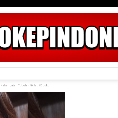
 Kehangatan Tubuh Milik Istri Bosku