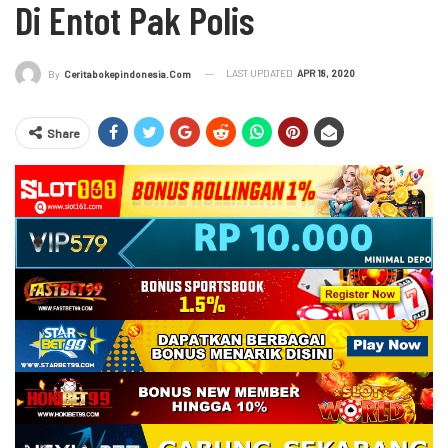
Di Entot Pak Polis
LAST UPDATED
APR 18, 2020
By
Ceritabokepindonesia.com
Share