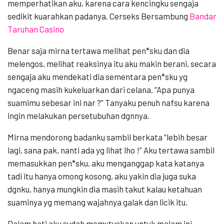
memperhatikan aku, karena cara kencingku sengaja
sedikit kuarahkan padanya. Cerseks Bersambung
Bandar
Taruhan Casino
Benar saja mirna tertawa melihat pen*sku dan dia
melengos, melihat reaksinya itu aku makin berani, secara
sengaja aku mendekati dia sementara pen*sku yg
ngaceng masih kukeluarkan dari celana. “Apa punya
suamimu sebesar ini nar ?” Tanyaku penuh nafsu karena
ingin melakukan persetubuhan dgnnya.
Mirna mendorong badanku sambil berkata “lebih besar
lagi, sana pak, nanti ada yg lihat lho !” Aku tertawa sambil
memasukkan pen*sku, aku menganggap kata katanya
tadi itu hanya omong kosong, aku yakin dia juga suka
dgnku, hanya mungkin dia masih takut kalau ketahuan
suaminya yg memang wajahnya galak dan licik itu.
Dalam hati aku sudah memutuskan untuk malam ini