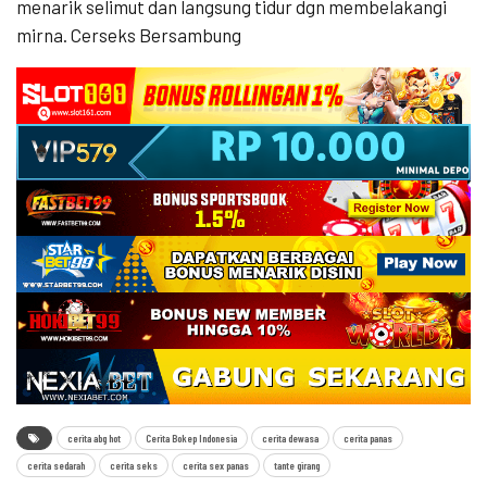
menarik selimut dan langsung tidur dgn membelakangi
mirna. Cerseks Bersambung
cerita abg hot
Cerita Bokep Indonesia
cerita dewasa
cerita panas
cerita sedarah
cerita seks
cerita sex panas
tante girang