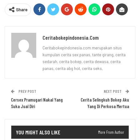
Share
Ceritabokepindonesia.com
Ceritabokepindonesia.com merupakan situs
kumpulan cerita sex panas, tante girang, cerita
sedarah, cerita bokep, cerita dewasa, cerita
panas, cerita abg hot, cerita seks,
PREV POST
NEXT POST
Cersex Pramugari Nakal Yang
Cerita Selingkuh Bokep Aku
Suka Jual Diri
Yang Di Perkosa Mertua
YOU MIGHT ALSO LIKE
More From Author