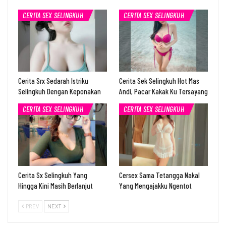
CERITA SEX SELINGKUH
CERITA SEX SELINGKUH
Cerita Srx Sedarah Istriku
Cerita Sek Selingkuh Hot Mas
Selingkuh Dengan Keponakan
Andi, Pacar Kakak Ku Tersayang
CERITA SEX SELINGKUH
CERITA SEX SELINGKUH
Cerita Sx Selingkuh Yang
Cersex Sama Tetangga Nakal
Hingga Kini Masih Berlanjut
Yang Mengajakku Ngentot
PREV
NEXT