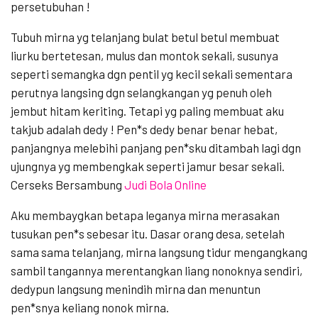
persetubuhan !
Tubuh mirna yg telanjang bulat betul betul membuat
liurku bertetesan, mulus dan montok sekali, susunya
seperti semangka dgn pentil yg kecil sekali sementara
perutnya langsing dgn selangkangan yg penuh oleh
jembut hitam keriting. Tetapi yg paling membuat aku
takjub adalah dedy ! Pen*s dedy benar benar hebat,
panjangnya melebihi panjang pen*sku ditambah lagi dgn
ujungnya yg membengkak seperti jamur besar sekali.
Cerseks Bersambung
Judi Bola Online
Aku membaygkan betapa leganya mirna merasakan
tusukan pen*s sebesar itu. Dasar orang desa, setelah
sama sama telanjang, mirna langsung tidur mengangkang
sambil tangannya merentangkan liang nonoknya sendiri,
dedypun langsung menindih mirna dan menuntun
pen*snya keliang nonok mirna.