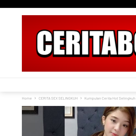
Home
CERITA SEX SELINGKUH
Kumpulan Cerita Hot Selingku