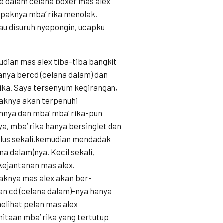
 dalam celana boxer mas alex,
mpaknya mba’ rika menolak.
lau disuruh nyepongin, ucapku
ian mas alex tiba-tiba bangkit
hanya bercd (celana dalam) dan
ika. Saya tersenyum kegirangan,
aknya akan terpenuhi
nnya dan mba’ mba’ rika-pun
a, mba’ rika hanya bersinglet dan
mulus sekali.kemudian mendadak
a dalam)nya. Kecil sekali,
kejantanan mas alex.
aknya mas alex akan ber-
an cd (celana dalam)-nya hanya
elihat pelan mas alex
taan mba’ rika yang tertutup