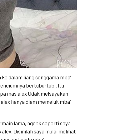
 ke dalam liang senggama mba’
menciumnya bertubu-tubi. Itu
apa mas alex tidak melsayakan
 alex hanya diam memeluk mba’
ermain lama, nggak seperti saya
alex. Disinilah saya mulai melihat
pangsari pada mba’