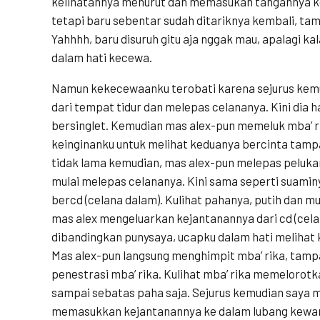
kelihatannya menurut dan memasukan tangannya ke
tetapi baru sebentar sudah ditariknya kembali, ta
Yahhhh, baru disuruh gitu aja nggak mau, apalagi ka
dalam hati kecewa.
Namun kekecewaanku terobati karena sejurus kemud
dari tempat tidur dan melepas celananya. Kini dia 
bersinglet. Kemudian mas alex-pun memeluk mba’ r
keinginanku untuk melihat keduanya bercinta tamp
tidak lama kemudian, mas alex-pun melepas peluka
mulai melepas celananya. Kini sama seperti suaminy
bercd (celana dalam). Kulihat pahanya, putih dan 
mas alex mengeluarkan kejantanannya dari cd (celan
dibandingkan punysaya, ucapku dalam hati melihat 
Mas alex-pun langsung menghimpit mba’ rika, tamp
penestrasi mba’ rika. Kulihat mba’ rika memelorotk
sampai sebatas paha saja. Sejurus kemudian saya m
memasukkan kejantanannya ke dalam lubang kewani