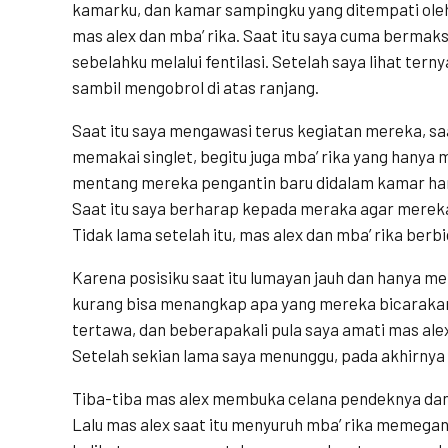
kamarku, dan kamar sampingku yang ditempati oleh
mas alex dan mba’ rika. Saat itu saya cuma bermaks
sebelahku melalui fentilasi. Setelah saya lihat ter
sambil mengobrol di atas ranjang.
Saat itu saya mengawasi terus kegiatan mereka, saa
memakai singlet, begitu juga mba’ rika yang hanya
mentang mereka pengantin baru didalam kamar ha
Saat itu saya berharap kepada meraka agar merek
Tidak lama setelah itu, mas alex dan mba’ rika berb
Karena posisiku saat itu lumayan jauh dan hanya meli
kurang bisa menangkap apa yang mereka bicarakan. 
tertawa, dan beberapakali pula saya amati mas ale
Setelah sekian lama saya menunggu, pada akhirnya 
Tiba-tiba mas alex membuka celana pendeknya da
Lalu mas alex saat itu menyuruh mba’ rika memegan