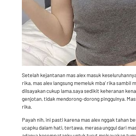
Setelah kejantanan mas alex masuk keseluruhannya
rika, mas alex langsung memeluk mba’ rika sambil 
dilsayakan cukup lama.saya sedikit keheranan ken
genjotan, tidak mendorong-dorong pinggulnya. Mas
rika.
Payah nih, ini pasti karena mas alex nggak tahan b
ucapku dalam hati, tertawa, merasa unggul dari mas 
adanya kesempatanku untuk turut melsayakan tum