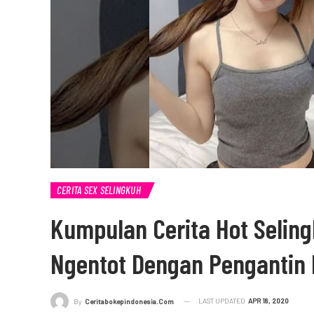
CERITA SEX SELINGKUH
Kumpulan Cerita Hot Seli
Ngentot Dengan Pengantin 
LAST UPDATED
APR 18, 2020
By
Ceritabokepindonesia.com