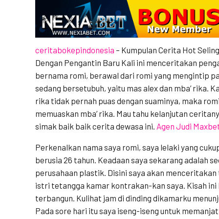
ceritabokepindonesia
– Kumpulan Cerita Hot Seli
Dengan Pengantin Baru Kali ini menceritakan penga
bernama romi, berawal dari romi yang mengintip p
sedang bersetubuh, yaitu mas alex dan mba’ rika. Ka
rika tidak pernah puas dengan suaminya, maka romi
memuaskan mba’ rika. Mau tahu kelanjutan ceritany
simak baik baik cerita dewasa ini.
Agen Judi Maxbe
Perkenalkan nama saya romi, saya lelaki yang cuku
berusia 26 tahun. Keadaan saya sekarang adalah seo
perusahaan plastik. Disini saya akan menceritakan
istri tetangga kamar kontrakan-kan saya. Kisah ini 
terbangun. Kulihat jam di dinding dikamarku menunj
Pada sore hari itu saya iseng-iseng untuk memanj