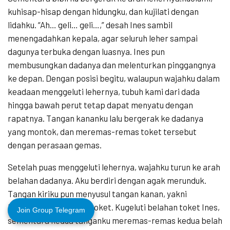
kuhisap-hisap dengan hidungku, dan kujilati dengan
lidahku. “Ah… geli… geli…,” desah Ines sambil
menengadahkan kepala, agar seluruh leher sampai
dagunya terbuka dengan luasnya. Ines pun
membusungkan dadanya dan melenturkan pinggangnya
ke depan. Dengan posisi begitu, walaupun wajahku dalam
keadaan menggeluti lehernya, tubuh kami dari dada
hingga bawah perut tetap dapat menyatu dengan
rapatnya. Tangan kananku lalu bergerak ke dadanya
yang montok, dan meremas-remas toket tersebut
dengan perasaan gemas.
Setelah puas menggeluti lehernya, wajahku turun ke arah
belahan dadanya. Aku berdiri dengan agak merunduk.
Tangan kiriku pun menyusul tangan kanan, yakni
bergerak memegangi toket. Kugeluti belahan toket Ines,
Join Group Telegram
sementara kedua tanganku meremas-remas kedua belah