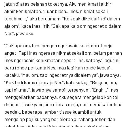
jatuh di atas belahan toketnya. Aku menikmati akhir-
akhir kenikmatan. “Luar biasa… nes, nikmat sekali
tubuhmu…,” aku bergumam. “Kok gak dikeluarin di dalem
aja om”, kata Ines lirih. “Gak apa kalo om ngecret didalem
Nes”, jawabku.
“Gak apa om, Ines pengen ngerasain kesemprot peju
anget. Tapi Ines ngerasa nikmat sekali om, belum pernah
Ines ngerasain kenikmatan seperti ini”, katanya lagi. “Ini
baru ronde pertama Nes, mau lagi kan ronde kedua”,
kataku. “Mau om, tapi ngecretnya didalem ya”, jawabnya.
“Kok tadi kamu diem aja Nes”, kataku lagi. “Bingung om,
tapi nikmat”, jawabnya sambil tersenyum. “Engh…” Ines
menggeliatkan badannya. Aku segera mengelap kon tol
dengan tissue yang ada di atas meja, dan memakai celana
pendek. beberapa lembar tissue kuambil untuk
mengelap pejuku yang berleleran di rahang, leher, dan
toket Ines. Ada yang tidak dapat dilap, yakni cairan