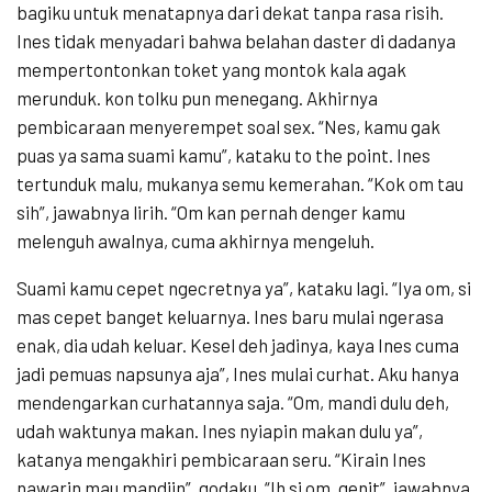
bagiku untuk menatapnya dari dekat tanpa rasa risih.
Ines tidak menyadari bahwa belahan daster di dadanya
mempertontonkan toket yang montok kala agak
merunduk. kon tolku pun menegang. Akhirnya
pembicaraan menyerempet soal sex. “Nes, kamu gak
puas ya sama suami kamu”, kataku to the point. Ines
tertunduk malu, mukanya semu kemerahan. “Kok om tau
sih”, jawabnya lirih. “Om kan pernah denger kamu
melenguh awalnya, cuma akhirnya mengeluh.
Suami kamu cepet ngecretnya ya”, kataku lagi. “Iya om, si
mas cepet banget keluarnya. Ines baru mulai ngerasa
enak, dia udah keluar. Kesel deh jadinya, kaya Ines cuma
jadi pemuas napsunya aja”, Ines mulai curhat. Aku hanya
mendengarkan curhatannya saja. “Om, mandi dulu deh,
udah waktunya makan. Ines nyiapin makan dulu ya”,
katanya mengakhiri pembicaraan seru. “Kirain Ines
nawarin mau mandiin”, godaku. “Ih si om, genit”, jawabnya