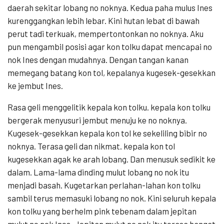
daerah sekitar lobang no noknya. Kedua paha mulus Ines
kurenggangkan lebih lebar. Kini hutan lebat di bawah
perut tadi terkuak, mempertontonkan no noknya. Aku
pun mengambil posisi agar kon tolku dapat mencapai no
nok Ines dengan mudahnya. Dengan tangan kanan
memegang batang kon tol, kepalanya kugesek-gesekkan
ke jembut Ines.
Rasa geli menggelitik kepala kon tolku. kepala kon tolku
bergerak menyusuri jembut menuju ke no noknya.
Kugesek-gesekkan kepala kon tol ke sekeliling bibir no
noknya. Terasa geli dan nikmat. kepala kon tol
kugesekkan agak ke arah lobang. Dan menusuk sedikit ke
dalam. Lama-lama dinding mulut lobang no nok itu
menjadi basah. Kugetarkan perlahan-lahan kon tolku
sambil terus memasuki lobang no nok. Kini seluruh kepala
kon tolku yang berhelm pink tebenam dalam jepitan
mulut no nok Ines. Jepitan mulut no nok itu terasa hangat