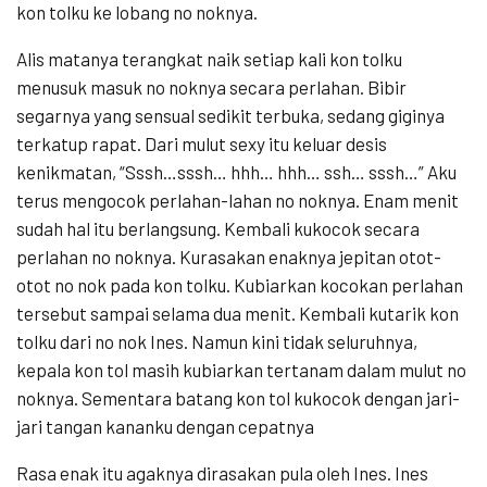
kon tolku ke lobang no noknya.
Alis matanya terangkat naik setiap kali kon tolku
menusuk masuk no noknya secara perlahan. Bibir
segarnya yang sensual sedikit terbuka, sedang giginya
terkatup rapat. Dari mulut sexy itu keluar desis
kenikmatan, “Sssh…sssh… hhh… hhh… ssh… sssh…” Aku
terus mengocok perlahan-lahan no noknya. Enam menit
sudah hal itu berlangsung. Kembali kukocok secara
perlahan no noknya. Kurasakan enaknya jepitan otot-
otot no nok pada kon tolku. Kubiarkan kocokan perlahan
tersebut sampai selama dua menit. Kembali kutarik kon
tolku dari no nok Ines. Namun kini tidak seluruhnya,
kepala kon tol masih kubiarkan tertanam dalam mulut no
noknya. Sementara batang kon tol kukocok dengan jari-
jari tangan kananku dengan cepatnya
Rasa enak itu agaknya dirasakan pula oleh Ines. Ines