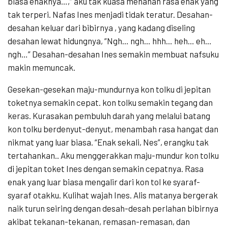
biasa enaknya…,” aku tak kuasa menahan rasa enak yang
tak terperi. Nafas Ines menjadi tidak teratur. Desahan-
desahan keluar dari bibirnya , yang kadang diseling
desahan lewat hidungnya, “Ngh… ngh… hhh… heh… eh…
ngh…” Desahan-desahan Ines semakin membuat nafsuku
makin memuncak.
Gesekan-gesekan maju-mundurnya kon tolku di jepitan
toketnya semakin cepat. kon tolku semakin tegang dan
keras. Kurasakan pembuluh darah yang melalui batang
kon tolku berdenyut-denyut, menambah rasa hangat dan
nikmat yang luar biasa. “Enak sekali, Nes”, erangku tak
tertahankan.. Aku menggerakkan maju-mundur kon tolku
di jepitan toket Ines dengan semakin cepatnya. Rasa
enak yang luar biasa mengalir dari kon tol ke syaraf-
syaraf otakku. Kulihat wajah Ines. Alis matanya bergerak
naik turun seiring dengan desah-desah perlahan bibirnya
akibat tekanan-tekanan, remasan-remasan, dan