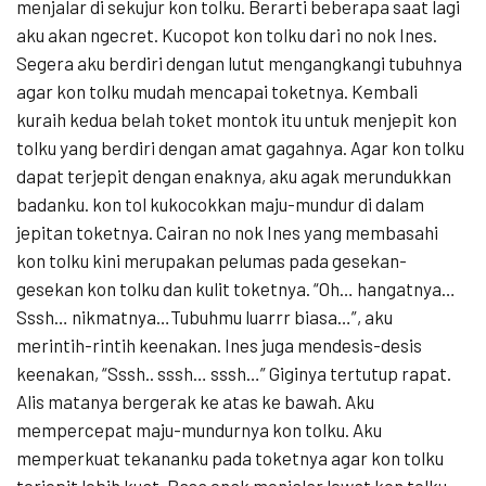
menjalar di sekujur kon tolku. Berarti beberapa saat lagi
aku akan ngecret. Kucopot kon tolku dari no nok Ines.
Segera aku berdiri dengan lutut mengangkangi tubuhnya
agar kon tolku mudah mencapai toketnya. Kembali
kuraih kedua belah toket montok itu untuk menjepit kon
tolku yang berdiri dengan amat gagahnya. Agar kon tolku
dapat terjepit dengan enaknya, aku agak merundukkan
badanku. kon tol kukocokkan maju-mundur di dalam
jepitan toketnya. Cairan no nok Ines yang membasahi
kon tolku kini merupakan pelumas pada gesekan-
gesekan kon tolku dan kulit toketnya. “Oh… hangatnya…
Sssh… nikmatnya…Tubuhmu luarrr biasa…”, aku
merintih-rintih keenakan. Ines juga mendesis-desis
keenakan, “Sssh.. sssh… sssh…” Giginya tertutup rapat.
Alis matanya bergerak ke atas ke bawah. Aku
mempercepat maju-mundurnya kon tolku. Aku
memperkuat tekananku pada toketnya agar kon tolku
terjepit lebih kuat. Rasa enak menjalar lewat kon tolku.