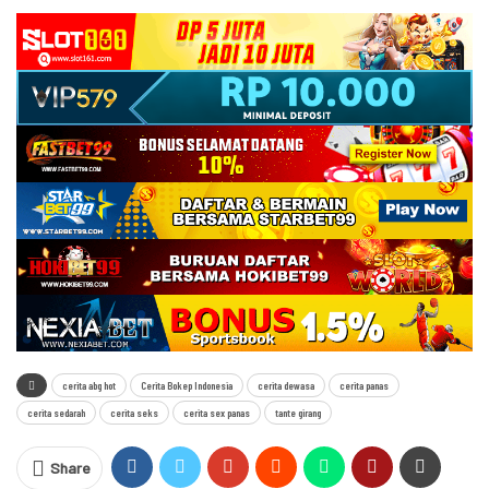
cerita abg hot
Cerita Bokep Indonesia
cerita dewasa
cerita panas
cerita sedarah
cerita seks
cerita sex panas
tante girang
Share