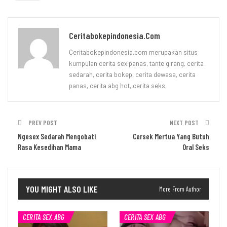
Ceritabokepindonesia.com
Ceritabokepindonesia.com merupakan situs
kumpulan cerita sex panas, tante girang, cerita
sedarah, cerita bokep, cerita dewasa, cerita
panas, cerita abg hot, cerita seks,
PREV POST
NEXT POST
Ngesex Sedarah Mengobati
Cersek Mertua Yang Butuh
Rasa Kesedihan Mama
Oral Seks
YOU MIGHT ALSO LIKE
More From Author
CERITA SEX ABG
CERITA SEX ABG