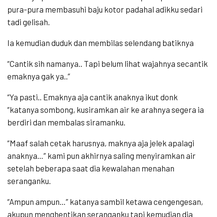
pura-pura membasuhi baju kotor padahal adikku sedari
tadi gelisah.
Ia kemudian duduk dan membilas selendang batiknya
“Cantik sih namanya.. Tapi belum lihat wajahnya secantik
emaknya gak ya..”
“Ya pasti.. Emaknya aja cantik anaknya ikut donk
“katanya sombong, kusiramkan air ke arahnya segera ia
berdiri dan membalas siramanku.
“Maaf salah cetak harusnya, maknya aja jelek apalagi
anaknya…” kami pun akhirnya saling menyiramkan air
setelah beberapa saat dia kewalahan menahan
seranganku.
“Ampun ampun…” katanya sambil ketawa cengengesan,
akupun menghentikan seranganku tapi kemudian dia