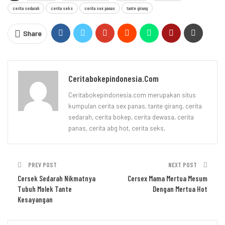
cerita sedarah
cerita seks
cerita sex panas
tante girang
Share
Ceritabokepindonesia.com
Ceritabokepindonesia.com merupakan situs
kumpulan cerita sex panas, tante girang, cerita
sedarah, cerita bokep, cerita dewasa, cerita
panas, cerita abg hot, cerita seks,
PREV POST
NEXT POST
Cersek Sedarah Nikmatnya
Cersex Mama Mertua Mesum
Tubuh Molek Tante
Dengan Mertua Hot
Kesayangan