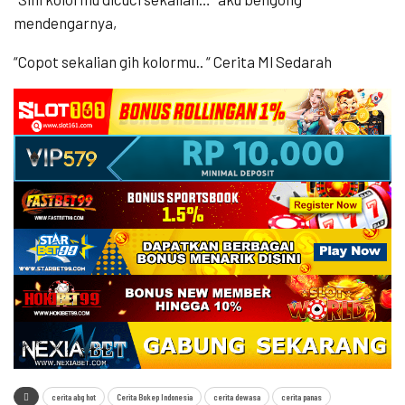
mendengarnya,
“Copot sekalian gih kolormu.. “ Cerita Ml Sedarah
cerita abg hot
Cerita Bokep Indonesia
cerita dewasa
cerita panas