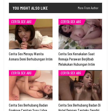
YOU MIGHT ALSO LIKE
More From Author
CERITA SEX ABG
CERITA SEX ABG
Cerita Sex Merayu Wanita
Cerita Sex Kenakalan Saat
Asmara Demi Berhubungan Intim
Remaja Perawan Berjilbab
Melakukan Hubungan Intim
CERITA SEX ABG
CERITA SEX ABG
Cerita Sex Berhubang Badan
Cerita Sex Berhubang Badan Di
Enaknya Capitan Susu Lidya
Hotel Dengan Tanteku Sendiri