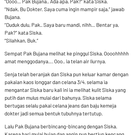
“Oooo… Pak Bujana.. Ada apa, Pak?” kata Siska.
“Ndak, Bu Dokter. Saya cuma ingin mampir saja,” jawab
Bujana.
“Duduk dulu, Pak.. Saya baru mandi, nihh… Bentar ya,
Pak?” kata Siska.
“Silahkan, Buk.”
Sempat Pak Bujana melihat ke pinggul Siska. Oooohhhhh
amat menggodanya…. Ooo.. ia telan air liurnya.
Senja telah beranjak dan Siska pun keluar kamar dengan
pakaian kaos longgar dan celana 3/4. selama ia
mengantar Siska baru kali ini ia melihat kulit Siska yang
putih dan mulus mulai dari bahunya. Siska selama
bertugas selalu pakai celana jeans dan baju kemeja
dokter jadi semua bentuk tubuhnya tertutup.
Lalu Pak Bujana berbincang-bincang dengan Siska.
Karena hari mulai hujan dan angin pun bertiup kencang,