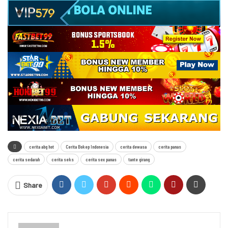
cerita abg hot
Cerita Bokep Indonesia
cerita dewasa
cerita panas
cerita sedarah
cerita seks
cerita sex panas
tante girang
Share