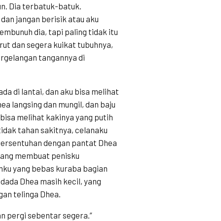
un. Dia terbatuk-batuk.
 dan jangan berisik atau aku
mbunuh dia, tapi paling tidak itu
rut dan segera kuikat tubuhnya,
rgelangan tangannya di
a di lantai, dan aku bisa melihat
hea langsing dan mungil, dan baju
bisa melihat kakinya yang putih
idak tahan sakitnya, celanaku
 bersentuhan dengan pantat Dhea
oyang membuat penisku
nku yang bebas kuraba bagian
 dada Dhea masih kecil, yang
an telinga Dhea.
n pergi sebentar segera.”