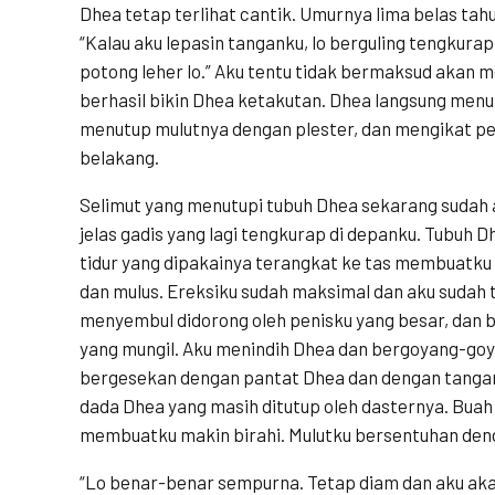
Dhea tetap terlihat cantik. Umurnya lima belas tah
“Kalau aku lepasin tanganku, lo berguling tengkurap
potong leher lo.” Aku tentu tidak bermaksud akan me
berhasil bikin Dhea ketakutan. Dhea langsung menu
menutup mulutnya dengan plester, dan mengikat pe
belakang.
Selimut yang menutupi tubuh Dhea sekarang sudah ad
jelas gadis yang lagi tengkurap di depanku. Tubuh D
tidur yang dipakainya terangkat ke tas membuatku 
dan mulus. Ereksiku sudah maksimal dan aku sudah t
menyembul didorong oleh penisku yang besar, dan
yang mungil. Aku menindih Dhea dan bergoyang-g
bergesekan dengan pantat Dhea dan dengan tanga
dada Dhea yang masih ditutup oleh dasternya. Buah
membuatku makin birahi. Mulutku bersentuhan deng
“Lo benar-benar sempurna. Tetap diam dan aku aka