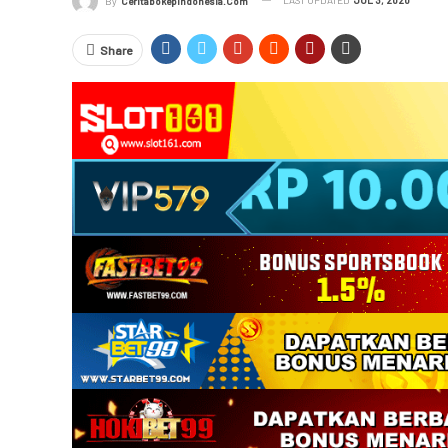
By
Ceritabokepindonesia.com
Share