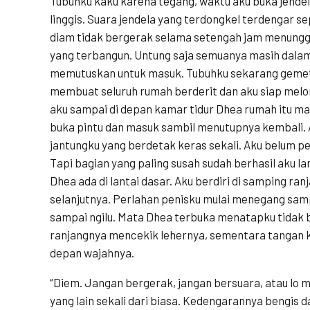
Tubuhku kaku karena tegang, waktu aku buka jende
linggis. Suara jendela yang terdongkel terdengar 
diam tidak bergerak selama setengah jam menung
yang terbangun. Untung saja semuanya masih dalam
memutuskan untuk masuk. Tubuhku sekarang gemeta
membuat seluruh rumah berderit dan aku siap melon
aku sampai di depan kamar tidur Dhea rumah itu mas
buka pintu dan masuk sambil menutupnya kembali. 
jantungku yang berdetak keras sekali. Aku belum pe
Tapi bagian yang paling susah sudah berhasil aku l
Dhea ada di lantai dasar. Aku berdiri di samping ra
selanjutnya. Perlahan penisku mulai menegang sam
sampai ngilu. Mata Dhea terbuka menatapku tidak b
ranjangnya mencekik lehernya, sementara tangan k
depan wajahnya.
“Diem. Jangan bergerak, jangan bersuara, atau lo m
yang lain sekali dari biasa. Kedengarannya bengis d