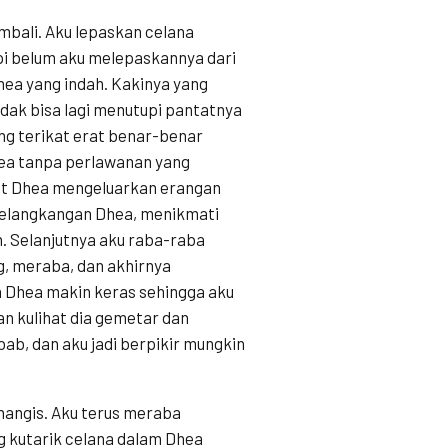
mbali. Aku lepaskan celana
pi belum aku melepaskannya dari
ea yang indah. Kakinya yang
dak bisa lagi menutupi pantatnya
ng terikat erat benar-benar
ea tanpa perlawanan yang
t Dhea mengeluarkan erangan
selangkangan Dhea, menikmati
. Selanjutnya aku raba-raba
g, meraba, dan akhirnya
 Dhea makin keras sehingga aku
n kulihat dia gemetar dan
ab, dan aku jadi berpikir mungkin
enangis. Aku terus meraba
ng kutarik celana dalam Dhea