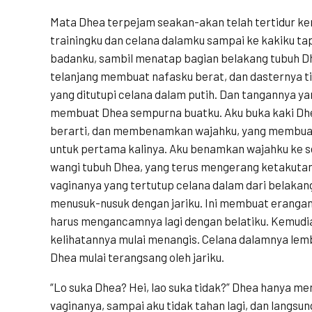
Mata Dhea terpejam seakan-akan telah tertidur ke
trainingku dan celana dalamku sampai ke kakiku ta
badanku, sambil menatap bagian belakang tubuh Dh
telanjang membuat nafasku berat, dan dasternya ti
yang ditutupi celana dalam putih. Dan tangannya ya
membuat Dhea sempurna buatku. Aku buka kaki Dh
berarti, dan membenamkan wajahku, yang membua
untuk pertama kalinya. Aku benamkan wajahku ke 
wangi tubuh Dhea, yang terus mengerang ketakutan
vaginanya yang tertutup celana dalam dari belakan
menusuk-nusuk dengan jariku. Ini membuat erangan
harus mengancamnya lagi dengan belatiku. Kemudia
kelihatannya mulai menangis. Celana dalamnya lemb
Dhea mulai terangsang oleh jariku.
“Lo suka Dhea? Hei, lao suka tidak?” Dhea hanya m
vaginanya, sampai aku tidak tahan lagi, dan langsu