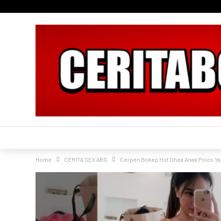
Home
CERITA SEX ABG
Cerpen Bokep Hot Dhea Anak Polos Ya