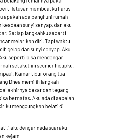
la belakang rumahnya pakai
seperti letusan membuatku harus
gu apakah ada penghuni rumah
 keadaan sunyi senyap, dan aku
r. Setiap langkahku seperti
cat melarikan diri. Tapi waktu
ih gelap dan sunyi senyap. Aku
Aku seperti bisa mendengar
rnah setakut ini seumur hidupku.
ampaui. Kamar tidur orang tua
njang Dhea memilih langkah
pai akhirnya besar dan tegang
isa bernafas. Aku ada di sebelah
iriku mengcungkan belati di
ati.” aku dengar nada suaraku
an kejam.