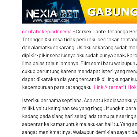
ceritabokepindonesia
– Cersex Tante Tetangga Be
Tetangga Xkurasa tidak perlu aku ceritakan tentan
dan alamatku sekarang. Usiaku sekarang sudah men
dipikir-pikir seharusnya aku sudah punya anak, ka
lima belas tahun lamanya. Film semi baru walaupun 
cukup beruntung karena mendapat isteri yang menu
dapat dikatakan dia yang tercantik di lingkungank
kecemburuan para tetanggaku.
Link Alternatif Ho
Isteriku bernama septiana. Ada satu kebiasaanku y
miliki, yaitu keinginan sex yang tinggi. Mungkin pa
kadang pada siang hari selagi ada tamu pun sering 
sebentar ke kamar untuk melakukan hal itu. Yang an
sangat menikmatinya. Walaupun demikian saya tidak