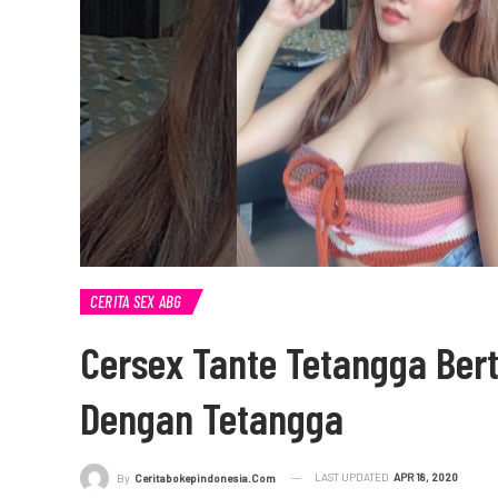
CERITA SEX ABG
Cersex Tante Tetangga Ber
Dengan Tetangga
LAST UPDATED
APR 18, 2020
By
Ceritabokepindonesia.com