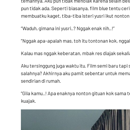
temannya. Aku pun tidak menolak karena selain bel
pun tidak ada. Seperti biasanya, film blue tentu ceri
membuatku kaget, tiba-tiba isteri yusri ikut nonto
“Waduh, gimana ini yusri..? Nggak enak nih..!”
“Nggak apa-apalah mas, toh itu tontonan kok, ngga
Kalau mas nggak keberatan, mbak res diajak sekali
Aku tersinggung juga waktu itu. Film semi baru tapi 
salahnya? Akhirnya aku pamit sebentar untuk meman
sendirian di rumah.
“Gila kamu..! Apa enaknya nonton gituan kok sama te
kuajak.