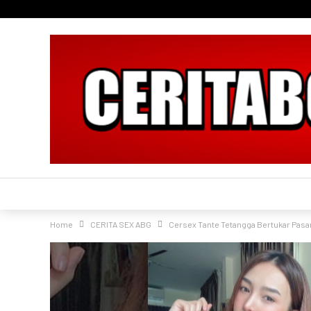
Home
CERITA SEX ABG
Cersex Tante Tetangga Bertukar Pas