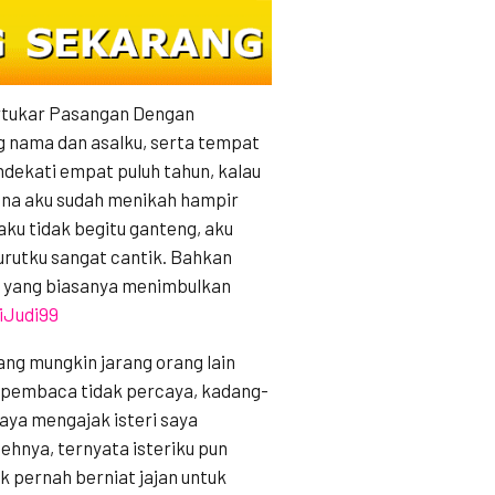
rtukar Pasangan Dengan
g nama dan asalku, serta tempat
dekati empat puluh tahun, kalau
rena aku sudah menikah hampir
aku tidak begitu ganteng, aku
rutku sangat cantik. Bahkan
u, yang biasanya menimbulkan
kiJudi99
ang mungkin jarang orang lain
ra pembaca tidak percaya, kadang-
saya mengajak isteri saya
ehnya, ternyata isteriku pun
 pernah berniat jajan untuk