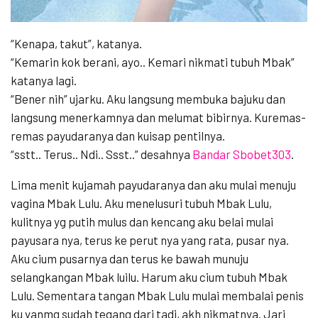
“Kenapa, takut”, katanya.
“Kemarin kok berani, ayo.. Kemari nikmati tubuh Mbak”
katanya lagi.
“Bener nih” ujarku. Aku langsung membuka bajuku dan
langsung menerkamnya dan melumat bibirnya. Kuremas-
remas payudaranya dan kuisap pentilnya.
“sstt.. Terus.. Ndi.. Ssst..” desahnya
Bandar Sbobet303
.
Lima menit kujamah payudaranya dan aku mulai menuju
vagina Mbak Lulu. Aku menelusuri tubuh Mbak Lulu,
kulitnya yg putih mulus dan kencang aku belai mulai
payusara nya, terus ke perut nya yang rata, pusar nya.
Aku cium pusarnya dan terus ke bawah munuju
selangkangan Mbak luilu. Harum aku cium tubuh Mbak
Lulu. Sementara tangan Mbak Lulu mulai membalai penis
ku yanmg sudah tegang dari tadi, akh nikmatnya. Jari