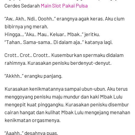
Cerdes Sedarah
Main Slot Pakai Pulsa
“Aw.. Akh.. Ndi.. Ooohh..” erangnya agak keras. Aku cium
bibirnya yng merah.
Hingga.., “Aku.. Mau.. Keluar.. Mbak..” jeritku.
“Tahan.. Sama-sama.. Di dalam aja..” katanya lagi.
Crott.. Crot.. Croott.. Kusemburkan spermaku didalam
rahimnya. Kurasakan penisku berdenyut-denyut.
“Akkhh..” erangku panjang.
Kurasakan kenikmatannya sampai ubun-ubun. Aku terus
menggoyang penisku maju mundur dan kaki Mbak Lulu
mengepit kuat pinggangku. Kurasakan penisku disembur
cairan hangat dan kulihat Mbak Lulu mengejang menahan
kenikmatan orgasmenya.
“Aaahh..” desahnya puas.