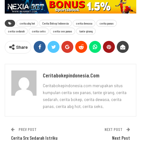
cerita abg hot
Cerita Bokep Indonesia
cerita dewasa
cerita panas
cerita sedarah
cerita seks
cerita sex panas
tante girang
Share
Ceritabokepindonesia.com
Ceritabokepindonesia.com merupakan situs
kumpulan cerita sex panas, tante girang, cerita
sedarah, cerita bokep, cerita dewasa, cerita
panas, cerita abg hot, cerita seks,
PREV POST
NEXT POST
Cerita Srx Sedarah Istriku
Next Post