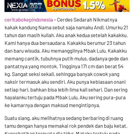
ceritabokepindonesia
– Cerdes Sedarah Nikmatnya
kakak kandung Nama sebut saja namaku Andi. Umurku 21
tahun dan masih kuliah. Aku anak kedua setelah kakakku.
Kami hanya dua bersaudara. Kakakku berumur 23 tahun
dan baru wisuda. Aku memanggilnya Mbak Lulu. Kakakku
memang cantik, tubuhnya putih mulus, dadanya gede dan
pantatnya yang montok. Tingginya 171 cm dan berat 54
kg. Sangat seksi sekali, sehingga banyak cowok yang
naksir termasuk aku sendiri. Aku punya kebiasaan onani
setiap hari, bahkan bisa lebih lima kali sehari. Dan sering
hayalanku tertuju pada Mbak Lulu. Aku sering pura-pura
ke kamarnya dengan maksud mengintipnya.
Suatu siang, aku melihatnya sedang berbaring di ruang
tamu dengan hanya memakai rok pendek dan baju ketat.
Kuperhatikan ternyata dia tidur. Mataku tertuju pada