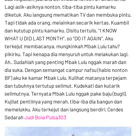
Lagi asik-asiknya nonton, tiba-tiba pintu kamarku
diketuk. Aku langsung mematikan TV dan membuka pintu.
Tapi tidak ada orang, melainkan secarik kertas. Kuambil
dan kututup pintu kamarku. Disitu tertulis, “I KNOW
WHAT U DID LAST MONTH”, so “DO IT AGAIN”. Aku
terkejut membacanya, mungkinkah Mbak Lulu tahu?
pikirku. Tapi kenapa dia menyuruh untuk melakukan lagi.
Ah.. Sudahlah yang penting Mbak Lulu nggak marah dan
dia suka. Dengan semangat campur nafsu (habis nonton
BF) aku ke kamar Mbak Lulu. Kulihat matanya terpejam
dan tubuhnya tertutup selimut. Kudekati dan kutarik
selimutnya. Ternyata Mbak Lulu nggak pake baju (bugil).
Kujilat pentilnya yang merah, tiba-iba dia bangun dan
memelukku. Aku terkejut dan langsung berdiri. Cerdes
Sedarah
Judi Bola Pulsa303