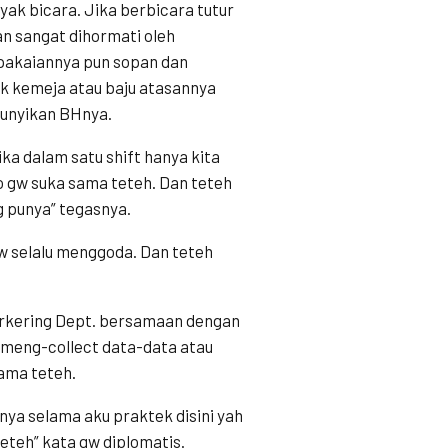
yak bicara. Jika berbicara tutur
an sangat dihormati oleh
 pakaiannya pun sopan dan
ik kemeja atau baju atasannya
bunyikan BHnya.
a dalam satu shift hanya kita
o gw suka sama teteh. Dan teteh
g punya” tegasnya.
gw selalu menggoda. Dan teteh
arkering Dept. bersamaan dengan
 meng-collect data-data atau
ama teteh.
nya selama aku praktek disini yah
eteh” kata gw diplomatis.