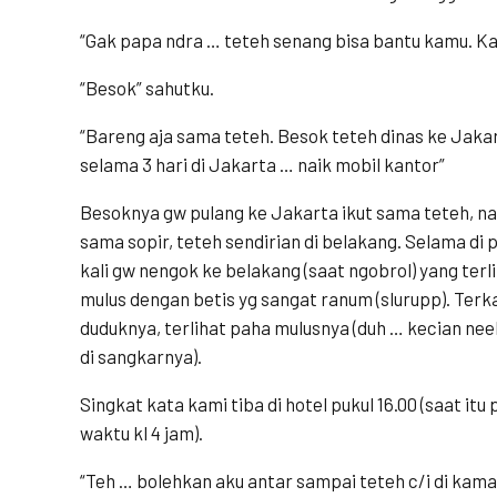
“Gak papa ndra … teteh senang bisa bantu kamu. Ka
“Besok” sahutku.
“Bareng aja sama teteh. Besok teteh dinas ke Jakart
selama 3 hari di Jakarta … naik mobil kantor”
Besoknya gw pulang ke Jakarta ikut sama teteh, na
sama sopir, teteh sendirian di belakang. Selama di 
kali gw nengok ke belakang (saat ngobrol) yang terl
mulus dengan betis yg sangat ranum (slurupp). Terk
duduknya, terlihat paha mulusnya (duh … kecian n
di sangkarnya).
Singkat kata kami tiba di hotel pukul 16.00 (saat 
waktu kl 4 jam).
“Teh … bolehkan aku antar sampai teteh c/i di ka