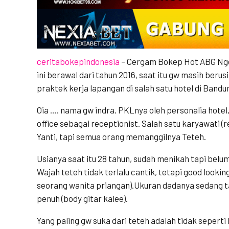
ceritabokepindonesia
– Cergam Bokep Hot ABG Nge
ini berawal dari tahun 2016, saat itu gw masih beru
praktek kerja lapangan di salah satu hotel di Bandu
Oia …. nama gw indra. PKLnya oleh personalia hotel
office sebagai receptionist. Salah satu karyawati 
Yanti, tapi semua orang memanggilnya Teteh.
Usianya saat itu 28 tahun, sudah menikah tapi belu
Wajah teteh tidak terlalu cantik, tetapi good looki
seorang wanita priangan).Ukuran dadanya sedang ta
penuh (body gitar kalee).
Yang paling gw suka dari teteh adalah tidak seper