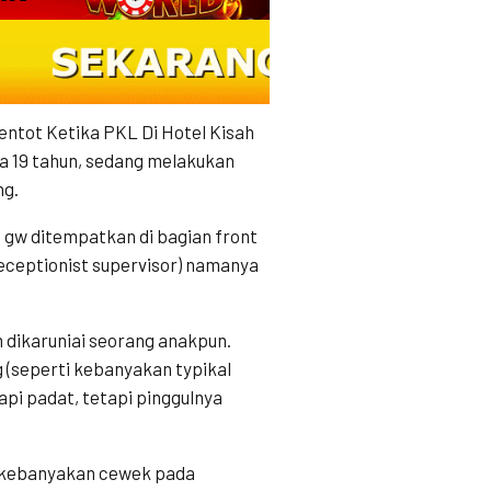
ntot Ketika PKL Di Hotel Kisah
sia 19 tahun, sedang melakukan
ng.
, gw ditempatkan di bagian front
(receptionist supervisor) namanya
m dikaruniai seorang anakpun.
ng (seperti kebanyakan typikal
pi padat, tetapi pinggulnya
ti kebanyakan cewek pada