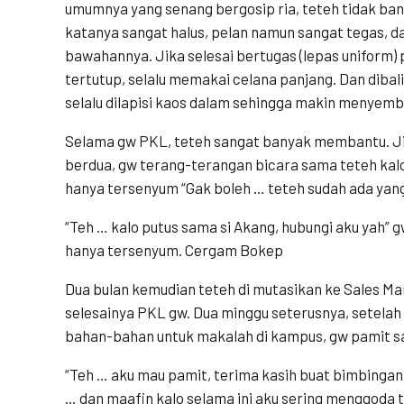
umumnya yang senang bergosip ria, teteh tidak ban
katanya sangat halus, pelan namun sangat tegas, d
bawahannya. Jika selesai bertugas (lepas uniform)
tertutup, selalu memakai celana panjang. Dan dibal
selalu dilapisi kaos dalam sehingga makin menyem
Selama gw PKL, teteh sangat banyak membantu. Jik
berdua, gw terang-terangan bicara sama teteh kal
hanya tersenyum “Gak boleh … teteh sudah ada yan
“Teh … kalo putus sama si Akang, hubungi aku yah” 
hanya tersenyum. Cergam Bokep
Dua bulan kemudian teteh di mutasikan ke Sales M
selesainya PKL gw. Dua minggu seterusnya, setelah
bahan-bahan untuk makalah di kampus, gw pamit s
“Teh … aku mau pamit, terima kasih buat bimbingan
… dan maafin kalo selama ini aku sering menggoda t