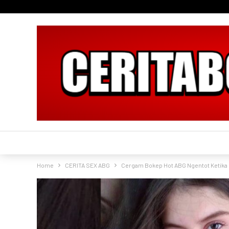
Home
CERITA SEX ABG
Cergam Bokep Hot ABG Ngentot Ketika 