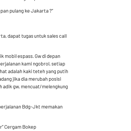
pan pulang ke Jakarta ?”
a, dapat tugas untuk sales call
ik mobil espass. Gw di depan
perjalanan kami ngobrol, setiap
ihat adalah kaki teteh yang putih
adang jika dia merubah posisi
eeh adik gw, mencuat/melengkung
itu perjalanan Bdg-Jkt memakan
mar” Cergam Bokep