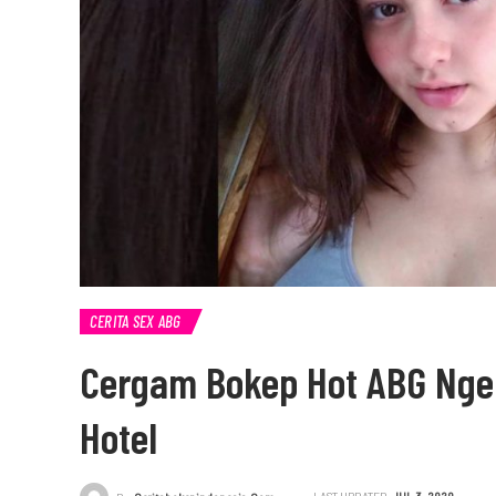
CERITA SEX ABG
Cergam Bokep Hot ABG Ngen
Hotel
LAST UPDATED
JUL 3, 2020