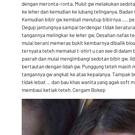
dengan meronta-ronta. Mulut gw melakukan sedotan-
ke leher dan kemudian ke lubang telinganya. Badan 
Kemudian bibir gw kembali menutup bibirnya ….. p
Degup jantungnya sampai terdengar tidak beratura
tangannya melingkar ke leher gw. Desahan nafas t
mulai berani memeras bukit kembarnya dibalik blo
ternyata teteh memakai t-shirt u can see di dalam 
pasrah dan mulai mengimbangi sedotan bibir gw, li
bertautan dengan lidah gw. Punggung teteh masih m
tangannya gw angkat ke atas kepalanya. Tampak bul
tidak lebat … dan bau khas wanita yang agak soft 
membaui ketiak teteh. Cergam Bokep