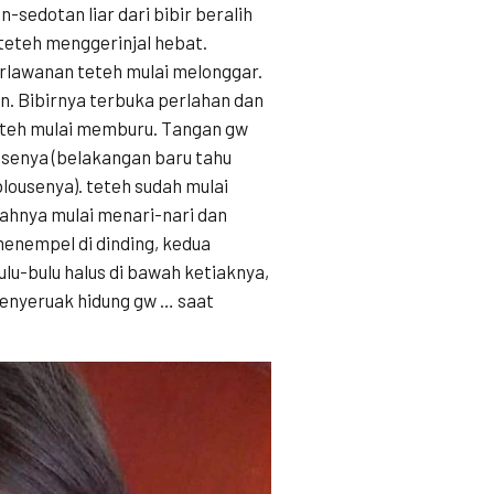
sedotan liar dari bibir beralih
teteh menggerinjal hebat.
erlawanan teteh mulai melonggar.
n. Bibirnya terbuka perlahan dan
eteh mulai memburu. Tangan gw
usenya (belakangan baru tahu
blousenya). teteh sudah mulai
dahnya mulai menari-nari dan
enempel di dinding, kedua
u-bulu halus di bawah ketiaknya,
menyeruak hidung gw … saat