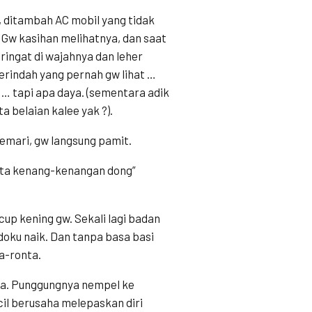
 ditambah AC mobil yang tidak
 Gw kasihan melihatnya, dan saat
eringat di wajahnya dan leher
erindah yang pernah gw lihat …
 … tapi apa daya. (sementara adik
 belaian kalee yak ?).
lemari, gw langsung pamit.
minta kenang-kenangan dong”
cup kening gw. Sekali lagi badan
doku naik. Dan tanpa basa basi
a-ronta.
ya. Punggungnya nempel ke
cil berusaha melepaskan diri