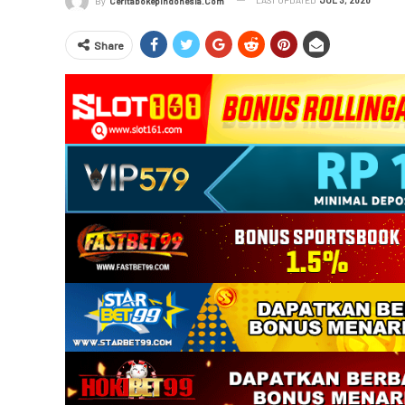
By
Ceritabokepindonesia.com
Share