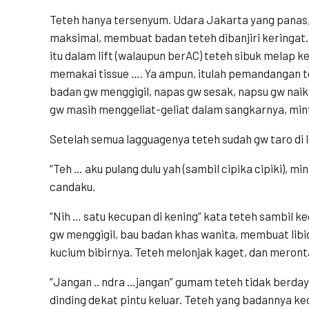
Teteh hanya tersenyum. Udara Jakarta yang panas,
maksimal, membuat badan teteh dibanjiri keringat.
itu dalam lift (walaupun berAC) teteh sibuk melap k
memakai tissue …. Ya ampun, itulah pemandangan t
badan gw menggigil, napas gw sesak, napsu gw naik
gw masih menggeliat-geliat dalam sangkarnya, minta
Setelah semua lagguagenya teteh sudah gw taro di 
“Teh … aku pulang dulu yah (sambil cipika cipiki), 
candaku.
“Nih … satu kecupan di kening” kata teteh sambil ke
gw menggigil, bau badan khas wanita, membuat libi
kucium bibirnya. Teteh melonjak kaget, dan meront
“Jangan .. ndra …jangan” gumam teteh tidak berda
dinding dekat pintu keluar. Teteh yang badannya ke