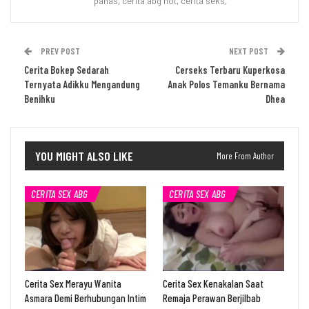
panas, cerita abg hot, cerita seks,
PREV POST
NEXT POST
Cerita Bokep Sedarah
Cerseks Terbaru Kuperkosa
Ternyata Adikku Mengandung
Anak Polos Temanku Bernama
Benihku
Dhea
YOU MIGHT ALSO LIKE
More From Author
CERITA SEX ABG
CERITA SEX ABG
Cerita Sex Merayu Wanita
Cerita Sex Kenakalan Saat
Asmara Demi Berhubungan Intim
Remaja Perawan Berjilbab