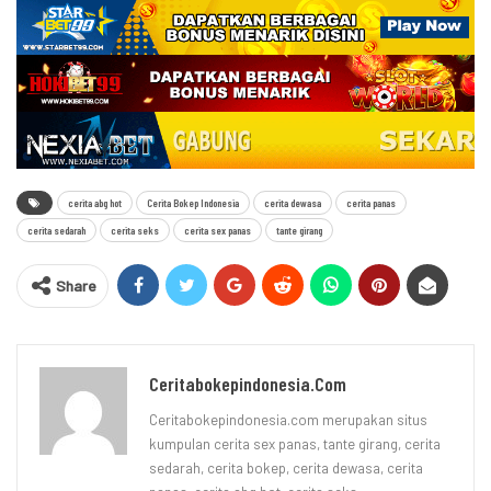
cerita abg hot
Cerita Bokep Indonesia
cerita dewasa
cerita panas
cerita sedarah
cerita seks
cerita sex panas
tante girang
Share
Ceritabokepindonesia.com
Ceritabokepindonesia.com merupakan situs
kumpulan cerita sex panas, tante girang, cerita
sedarah, cerita bokep, cerita dewasa, cerita