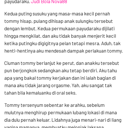
payudaraku.
Judi Bola Nova88
Kedua puting susuku yang masa-masa kecil pernah
tommy hisap, pulang dihisap anak sulungku tersebut
dengan lembut. Kedua permukaan payudaraku dijilati
hingga mengkilat, dan aku tidak banyak menjerit kecil
ketika putingku digigitnya pelan tetapi mesra. Aduh, tak
henti-hentinya aku mendesah dampak perlakuan tommy.
Ciuman tommy berlanjut ke perut, dan anakku tersebut
pun berjongkok sedangkan aku tetap berdiri. Aku tahu
apa yang bakal tommy kerjakan dan ini ialah bagian di
mana aku tidak jarang orgasme. Yah, aku sangat tak
tahan bila kemaluanku di oral seks.
Tommy tersenyum sebentar ke arahku, sebelum
mulutnya menghirup permukaan lubang lokasi di mana
dia dulu pernah keluar. Lidahnya juga menari-nari di liang
vagina mamanya, membuatku melonjak laksana