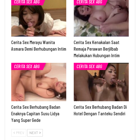
CERITA SEX ABG
CERITA SEX ABG
Cerita Sex Merayu Wanita
Cerita Sex Kenakalan Saat
Asmara Demi Berhubungan Intim
Remaja Perawan Berjilbab
Melakukan Hubungan Intim
CERITA SEX ABG
CERITA SEX ABG
Cerita Sex Berhubang Badan
Cerita Sex Berhubang Badan Di
Enaknya Capitan Susu Lidya
Hotel Dengan Tanteku Sendiri
Yang Super Gede
PREV
NEXT