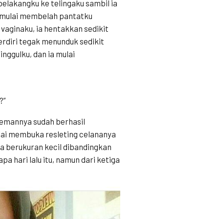
belakangku ke telingaku sambil ia
a mulai membelah pantatku
 vaginaku, ia hentakkan sedikit
rdiri tegak menunduk sedikit
nggulku, dan ia mulai
?”
 temannya sudah berhasil
ulai membuka resleting celananya
a berukuran kecil dibandingkan
a hari lalu itu, namun dari ketiga