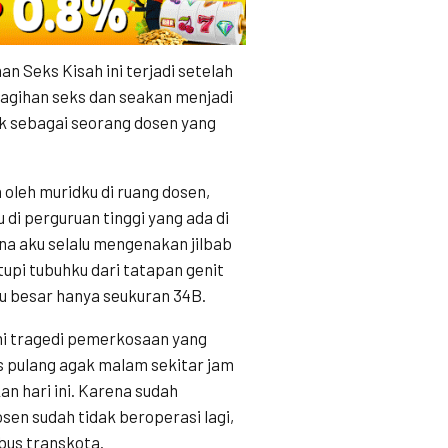
n Seks Kisah ini terjadi setelah
tagihan seks dan seakan menjadi
k sebagai seorang dosen yang
a oleh muridku di ruang dosen,
di perguruan tinggi yang ada di
rena aku selalu mengenakan jilbab
upi tubuhku dari tatapan genit
alu besar hanya seukuran 34B.
mi tragedi pemerkosaan yang
us pulang agak malam sekitar jam
n hari ini. Karena sudah
sen sudah tidak beroperasi lagi,
us transkota.