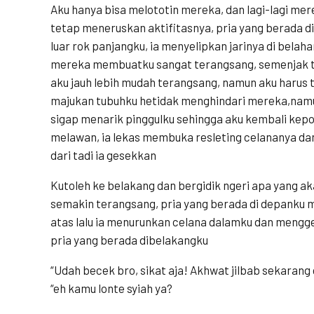
Aku hanya bisa melototin mereka, dan lagi-lagi m
tetap meneruskan aktifitasnya, pria yang berada d
luar rok panjangku, ia menyelipkan jarinya di bela
mereka membuatku sangat terangsang, semenjak t
aku jauh lebih mudah terangsang, namun aku harus t
majukan tubuhku hetidak menghindari mereka,namu
sigap menarik pinggulku sehingga aku kembali kepos
melawan, ia lekas membuka resleting celananya d
dari tadi ia gesekkan
Kutoleh ke belakang dan bergidik ngeri apa yang ak
semakin terangsang, pria yang berada di depanku m
atas lalu ia menurunkan celana dalamku dan menggelit
pria yang berada dibelakangku
“Udah becek bro, sikat aja! Akhwat jilbab sekaran
“eh kamu lonte syiah ya?