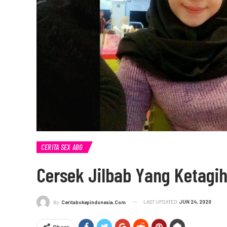
CERITA SEX ABG
Cersek Jilbab Yang Ketagi
LAST UPDATED
JUN 24, 2020
By
Ceritabokepindonesia.com
Share