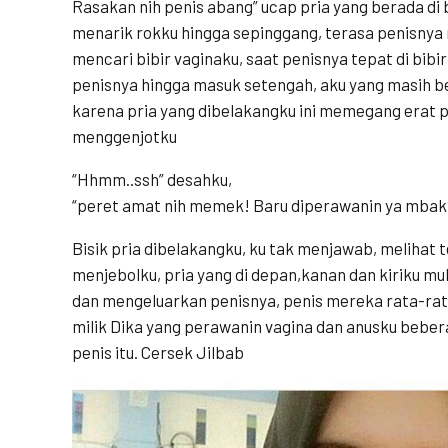
Rasakan nih penis abang” ucap pria yang berada di 
menarik rokku hingga sepinggang, terasa penisny
mencari bibir vaginaku, saat penisnya tepat di bibir
penisnya hingga masuk setengah, aku yang masih be
karena pria yang dibelakangku ini memegang erat pi
menggenjotku
“Hhmm..ssh” desahku,
“peret amat nih memek! Baru diperawanin ya mbak
Bisik pria dibelakangku, ku tak menjawab, melihat
menjebolku, pria yang di depan,kanan dan kiriku m
dan mengeluarkan penisnya, penis mereka rata-rat
milik Dika yang perawanin vagina dan anusku beberap
penis itu. Cersek Jilbab