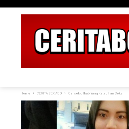
Home
CERITA SEX ABG
Cersek Jilbab Yang Ketagihan Seks