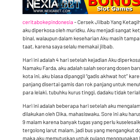
ceritabokepindonesia
– Cersek Jilbab Yang Ketagiha
aku diperkosa oleh muridku. Aku menjadi sangat ke
binal, walaupun dalam keseharian Aku masih tampa
taat, karena saya selalu memakai jilbab.
Hari ini adalah 4 hari setelah kejadian Aku diperkos
Namaku Farda, aku adalah salah seorang dosen baru 
kota ini, aku biasa dipanggil “gadis akhwat hot” ka
panjang disertai gamis dan rok panjang untuk menut
para lelaki, tubuhku kurus tinggi, dadaku tidak terl
Hari ini adalah beberapa hari setelah aku mengala
dilakukan oleh Dika, mahasiswaku. Sore ini aku har
9 malam karena banyak tugas yang perlu kuselesaika
tergolong larut malam, jadi bus yang mengangkut do
maka aku memutuskan untuk pulang menggunakan b