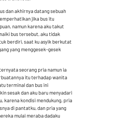
pus dan akhirnya datang sebuah
mperhatikan jika bus itu
empuan, namun karena aku takut
naiki bus tersebut, aku tidak
k berdiri, saat ku asyik berkutat
gang yang menggesek-gesek
ternyata seorang pria namun ia
rbuatannya itu terhadap wanita
atu terminal dan bus ini
kin sesak dan aku baru menyadari
hku, karena kondisi mendukung, pria
nya di pantatku, dan pria yang
 mereka mulai meraba dadaku