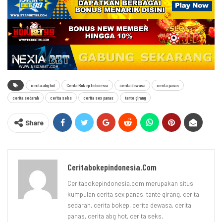
cerita abg hot
Cerita Bokep Indonesia
cerita dewasa
cerita panas
cerita sedarah
cerita seks
cerita sex panas
tante girang
Share
Ceritabokepindonesia.com
Ceritabokepindonesia.com merupakan situs
kumpulan cerita sex panas, tante girang, cerita
sedarah, cerita bokep, cerita dewasa, cerita
panas, cerita abg hot, cerita seks,