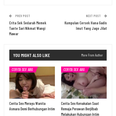
PREV POST
NEXT POST
Crita Sek Sedarah Memek
Kumpulan Cersek Hana Gadis
Tante Sari Nikmat Wangi
Imut Yang Jago Jilat
Mawar
YOU MIGHT ALSO LIKE
More From Author
CERITA SEX ABG
CERITA SEX ABG
Cerita Sex Merayu Wanita
Cerita Sex Kenakalan Saat
Asmara Demi Berhubungan Intim
Remaja Perawan Berjilbab
Melakukan Hubungan Intim