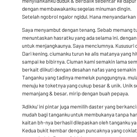
menyilahkanku duduk & berbalik sebentar ke dapur 
dengan membawakanku segelas minuman dingin.
Setelah ngobrol ngalor ngidul. Hana menyandarka
Saya menyambut dengan tenang. Sebab memang tu
menuntaskan hasratku yang ada selama ini, denga
untuk menjangkaunya. Saya menciumnya. Kususuri d
Dari kening, ciumanku turun ke alis matanya yang hi
sampai ke bibirnya. Ciuman kami semakin lama semak
berkait diikuti dengan desahan nafas yang semaki
Tanganku yang tadinya memeluk punggungnya, mulai
menuju ke toketnya yang cukup besar & unik. Unik 
memanjang & besar, mirip dengan buah pepaya.
‘Adikku’ ini pintar juga memilih daster yang berkanc
mudah bagi tanganku untuk membukanya tanpa haru
kaitan bh-nya berhasil dilepaskan oleh tanganku yan
Kedua bukit kembar dengan puncaknya yang cokla