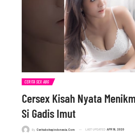
CERITA SEX ABG
Cersex Kisah Nyata Menikm
Si Gadis Imut
LAST UPDATED
APR 18, 2020
By
Ceritabokepindonesia.com