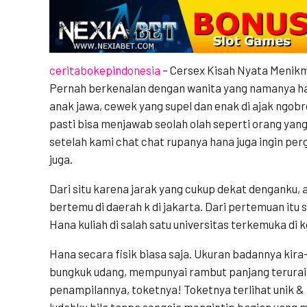
ceritabokepindonesia
– Cersex Kisah Nyata Menikma
Pernah berkenalan dengan wanita yang namanya ha
anak jawa, cewek yang supel dan enak di ajak ngobrol
pasti bisa menjawab seolah olah seperti orang ya
setelah kami chat chat rupanya hana juga ingin per
juga.
Dari situ karena jarak yang cukup dekat denganku, a
bertemu di daerah k di jakarta. Dari pertemuan itu 
Hana kuliah di salah satu universitas terkemuka di 
Hana secara fisik biasa saja. Ukuran badannya kira
bungkuk udang, mempunyai rambut panjang terurai.
penampilannya, toketnya! Toketnya terlihat unik 
ludahku bila tanpa sengaja mengintip bagian yang 