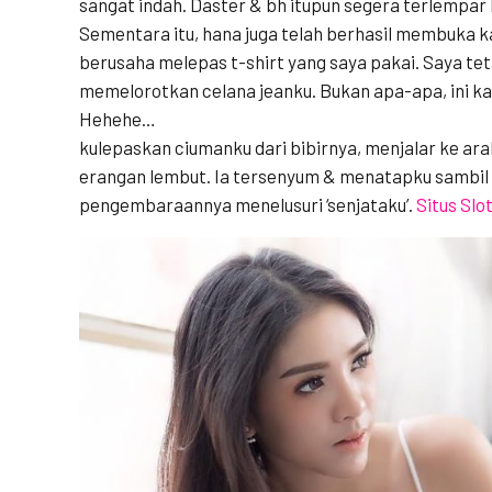
sangat indah. Daster & bh itupun segera terlempar k
Sementara itu, hana juga telah berhasil membuka ka
berusaha melepas t-shirt yang saya pakai. Saya te
memelorotkan celana jeanku. Bukan apa-apa, ini ka
Hehehe…
kulepaskan ciumanku dari bibirnya, menjalar ke ara
erangan lembut. Ia tersenyum & menatapku sambil 
pengembaraannya menelusuri ‘senjataku’.
Situs Slo