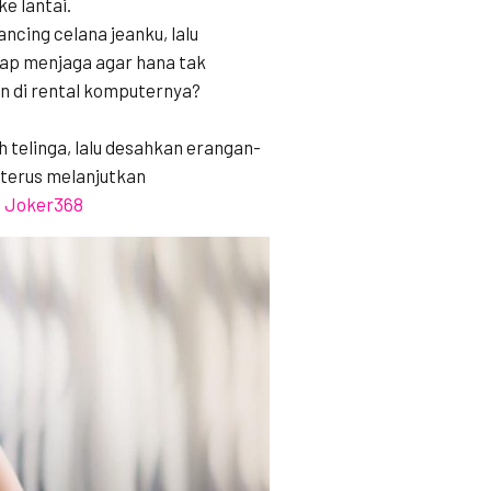
e lantai.
ncing celana jeanku, lalu
tap menjaga agar hana tak
n di rental komputernya?
h telinga, lalu desahkan erangan-
terus melanjutkan
t Joker368