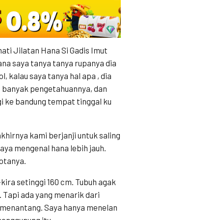
ti Jilatan Hana Si Gadis Imut
na saya tanya tanya rupanya dia
, kalau saya tanya hal apa , dia
ng banyak pengetahuannya, dan
gi ke bandung tempat tinggal ku
khirnya kami berjanji untuk saling
saya mengenal hana lebih jauh.
kotanya.
-kira setinggi 160 cm. Tubuh agak
 Tapi ada yang menarik dari
& menantang. Saya hanya menelan
menggunung itu.