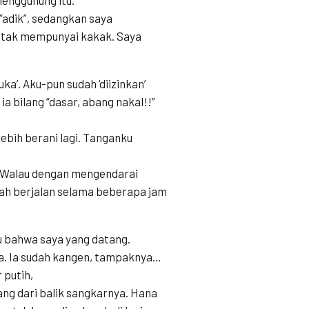
adik”, sedangkan saya
a tak mempunyai kakak. Saya
a’. Aku-pun sudah ‘diizinkan’
a bilang “dasar, abang nakal!!”
lebih berani lagi. Tanganku
. Walau dengan mengendarai
lah berjalan selama beberapa jam
u bahwa saya yang datang.
a. Ia sudah kangen, tampaknya…
putih,
ang dari balik sangkarnya. Hana