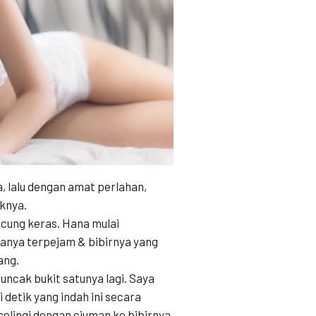
, lalu dengan amat perlahan,
aknya.
acung keras. Hana mulai
anya terpejam & bibirnya yang
ang.
ncak bukit satunya lagi. Saya
 detik yang indah ini secara
diselingi dengan ciuman ke bibirnya