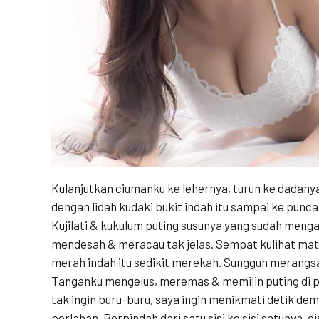
Kulanjutkan ciumanku ke lehernya, turun ke dadanya
dengan lidah kudaki bukit indah itu sampai ke punc
Kujilati & kukulum puting susunya yang sudah meng
mendesah & meracau tak jelas. Sempat kulihat mat
merah indah itu sedikit merekah. Sungguh merangs
Tanganku mengelus, meremas & memilin puting di pu
tak ingin buru-buru, saya ingin menikmati detik demi
perlahan. Berpindah dari satu sisi ke sisi satunya, 