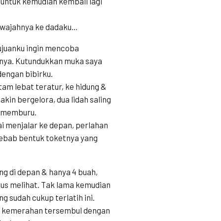
untuk kemudian kembali lagi
n wajahnya ke dadaku…
juanku ingin mencoba
nnya. Kutundukkan muka saya
engan bibirku.
tam lebat teratur, ke hidung &
in bergelora, dua lidah saling
n memburu.
 menjalar ke depan, perlahan
sebab bentuk toketnya yang
ing di depan & hanya 4 buah,
s melihat. Tak lama kemudian
g sudah cukup terlatih ini.
t kemerahan tersembul dengan