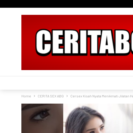
Home
CERITA SEX ABG
Cersex Kisah Nyata Menikmati Jilatan H