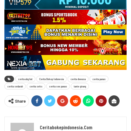
cerita abg hot
Cerita Bokep Indonesia
cerita dewasa
cerita panas
cerita sedarah
cerita seks
cerita sex panas
tante girang
Share
Ceritabokepindonesia.com