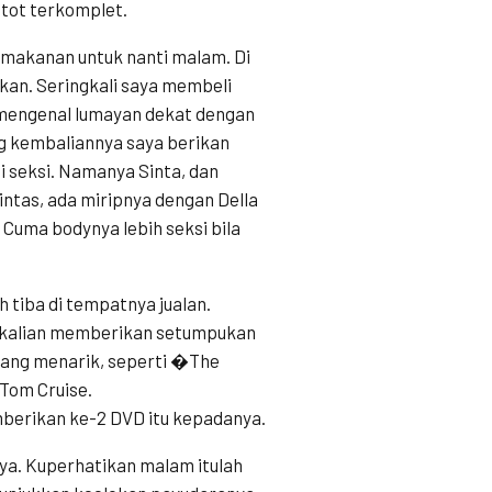
ntot terkomplet.
 makanan untuk nanti malam. Di
an. Seringkali saya membeli
 mengenal lumayan dekat dengan
g kembaliannya saya berikan
i seksi. Namanya Sinta, dan
ntas, ada miripnya dengan Della
. Cuma bodynya lebih seksi bila
 tiba di tempatnya jualan.
sekalian memberikan setumpukan
yang menarik, seperti �The
Tom Cruise.
berikan ke-2 DVD itu kepadanya.
nya. Kuperhatikan malam itulah