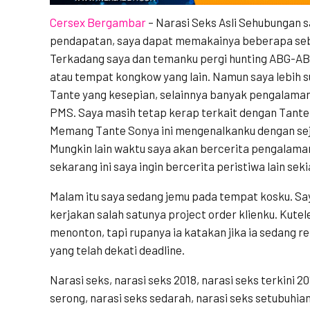
Cersex Bergambar
–
Narasi Seks Asli Sehubungan sa
pendapatan, saya dapat memakainya beberapa se
Terkadang saya dan temanku pergi hunting ABG-AB
atau tempat kongkow yang lain. Namun saya lebih s
Tante yang kesepian, selainnya banyak pengalaman
PMS. Saya masih tetap kerap terkait dengan Tant
Memang Tante Sonya ini mengenalkanku dengan se
Mungkin lain waktu saya akan bercerita pengalama
sekarang ini saya ingin bercerita peristiwa lain sekia
Malam itu saya sedang jemu pada tempat kosku. Say
kerjakan salah satunya project order klienku. Kute
menonton, tapi rupanya ia katakan jika ia sedang r
yang telah dekati deadline.
Narasi seks, narasi seks 2018, narasi seks terkini 20
serong, narasi seks sedarah, narasi seks setubuhian