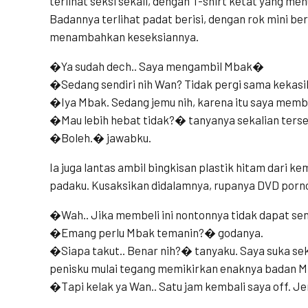
terlihat seksi sekali, dengan T-shirt ketat yang m
Badannya terlihat padat berisi, dengan rok mini b
menambahkan keseksiannya.
�Ya sudah dech.. Saya mengambil Mbak�
�Sedang sendiri nih Wan? Tidak pergi sama kekas
�Iya Mbak. Sedang jemu nih, karena itu saya mem
�Mau lebih hebat tidak?� tanyanya sekalian terse
�Boleh.� jawabku.
Ia juga lantas ambil bingkisan plastik hitam dari 
padaku. Kusaksikan didalamnya, rupanya DVD porn
�Wah.. Jika membeli ini nontonnya tidak dapat sen
�Emang perlu Mbak temanin?� godanya.
�Siapa takut.. Benar nih?� tanyaku. Saya suka sek
penisku mulai tegang memikirkan enaknya badan M
�Tapi kelak ya Wan.. Satu jam kembali saya off. J