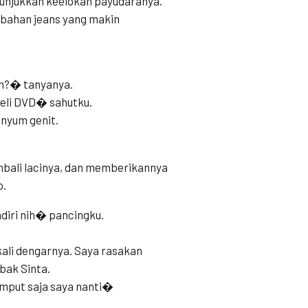
enunjukkan keelokan payudaranya.
erbahan jeans yang makin
ih?� tanyanya.
beli DVD� sahutku.
nyum genit.
kembali lacinya, dan memberikannya
o.
diri nih� pancingku.
ali dengarnya. Saya rasakan
bak Sinta.
emput saja saya nanti�