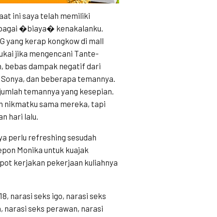
at ini saya telah memiliki
bagai �biaya� kenakalanku.
G yang kerap kongkow di mall
ukai jika mengencani Tante-
, bebas dampak negatif dari
e Sonya, dan beberapa temannya.
jumlah temannya yang kesepian.
n nikmatku sama mereka, tapi
n hari lalu.
a perlu refreshing sesudah
lepon Monika untuk kuajak
epot kerjakan pekerjaan kuliahnya
18, narasi seks igo, narasi seks
, narasi seks perawan, narasi