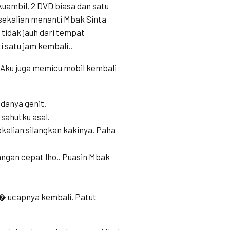
kuambil, 2 DVD biasa dan satu
sekalian menanti Mbak Sinta
 tidak jauh dari tempat
 satu jam kembali..
 Aku juga memicu mobil kembali
danya genit.
sahutku asal.
kalian silangkan kakinya. Paha
gan cepat lho.. Puasin Mbak
� ucapnya kembali. Patut