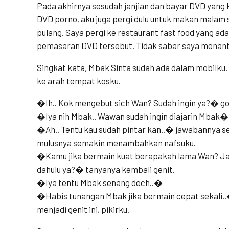
Pada akhirnya sesudah janjian dan bayar DVD yang 
DVD porno, aku juga pergi dulu untuk makan malam 
pulang. Saya pergi ke restaurant fast food yang ada
pemasaran DVD tersebut. Tidak sabar saya menanti
Singkat kata, Mbak Sinta sudah ada dalam mobilku.
ke arah tempat kosku.
�Ih.. Kok mengebut sich Wan? Sudah ingin ya?� go
�Iya nih Mbak.. Wawan sudah ingin diajarin Mbak� 
�Ah.. Tentu kau sudah pintar kan..� jawabannya se
mulusnya semakin menambahkan nafsuku.
�Kamu jika bermain kuat berapakah lama Wan? Jan
dahulu ya?� tanyanya kembali genit.
�Iya tentu Mbak senang dech..�
�Habis tunangan Mbak jika bermain cepat sekali..
menjadi genit ini, pikirku.