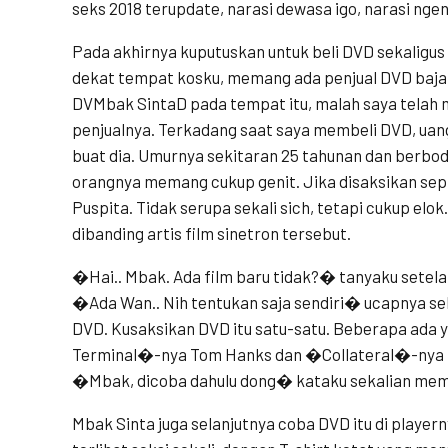
seks 2018 terupdate, narasi dewasa igo, narasi nge
Pada akhirnya kuputuskan untuk beli DVD sekaligus
dekat tempat kosku, memang ada penjual DVD bajak
DVMbak SintaD pada tempat itu, malah saya telah
penjualnya. Terkadang saat saya membeli DVD, uan
buat dia. Umurnya sekitaran 25 tahunan dan berbod
orangnya memang cukup genit. Jika disaksikan sepi
Puspita. Tidak serupa sekali sich, tetapi cukup elok
dibanding artis film sinetron tersebut.
�Hai.. Mbak. Ada film baru tidak?� tanyaku setelah
�Ada Wan.. Nih tentukan saja sendiri� ucapnya 
DVD. Kusaksikan DVD itu satu-satu. Beberapa ada 
Terminal�-nya Tom Hanks dan �Collateral�-nya 
�Mbak, dicoba dahulu dong� kataku sekalian mem
Mbak Sinta juga selanjutnya coba DVD itu di player