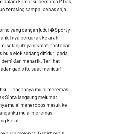
 ke dalam kamarku bersama Mbak
up terasing sampai bebas saja
porno yang dengan judul �Sporty
lanjutnya bergerak ke arah
mi selanjutnya nikmati tontonan
s bule elok sedang ditiduri pada
 demikian menarik. Terlihat
dan gadis itu saat meniduri
ahku. Tangannya mulai meremasi
ak Sinta langsung melumat
ahnya mulai menerobos masuk ke
 Tanganku mulai meremasi
ang ketat.
alian melepas T-shirt putih