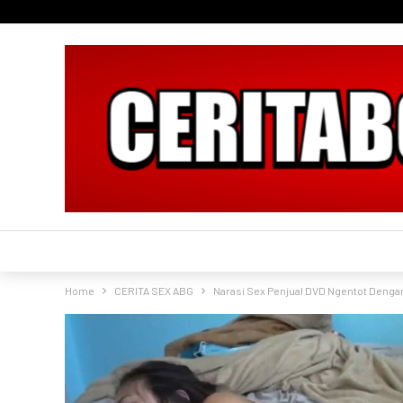
Home
CERITA SEX ABG
Narasi Sex Penjual DVD Ngentot Denga