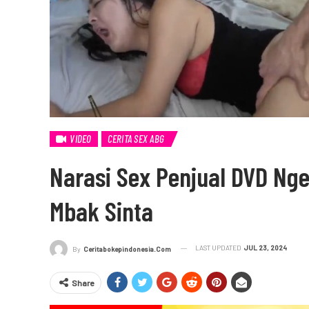
VIDEO
CERITA SEX ABG
Narasi Sex Penjual DVD Ng
Mbak Sinta
LAST UPDATED
JUL 23, 2024
By
Ceritabokepindonesia.com
Share