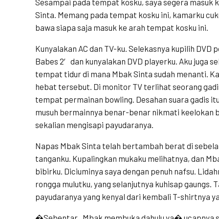
Sesampai pada tempat kosku, saya segera masuk
Sinta. Memang pada tempat kosku ini, kamarku cuk
bawa siapa saja masuk ke arah tempat kosku ini.
Kunyalakan AC dan TV-ku. Selekasnya kupilih DVD 
Babes 2′ dan kunyalakan DVD playerku. Aku juga se
tempat tidur di mana Mbak Sinta sudah menanti. Ka
hebat tersebut. Di monitor TV terlihat seorang gadi
tempat permainan bowling. Desahan suara gadis itu
musuh bermainnya benar-benar nikmati keelokan ba
sekalian mengisapi payudaranya.
Napas Mbak Sinta telah bertambah berat di sebel
tanganku. Kupalingkan mukaku melihatnya, dan Mb
bibirku. Diciuminya saya dengan penuh nafsu. Lid
rongga mulutku, yang selanjutnya kuhisap gaungs.
payudaranya yang kenyal dari kembali T-shirtnya y
�Sebentar.. Mbak membuka dahulu ya� ucapnya sek