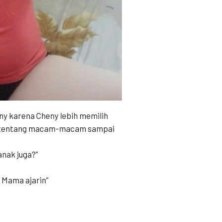
y karena Cheny lebih memilih
ol tentang macam-macam sampai
anak juga?”
i Mama ajarin”