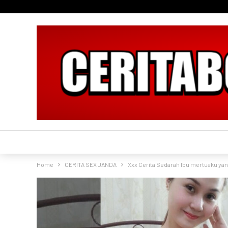
Home
CERITA SEX JANDA
Xxx Cerita Sedarah Ibu mertuaku yan