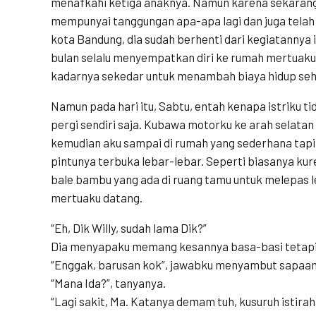
menafkahi ketiga anaknya. Namun karena sekarang 
mempunyai tanggungan apa-apa lagi dan juga telah
kota Bandung, dia sudah berhenti dari kegiatannya it
bulan selalu menyempatkan diri ke rumah mertuak
kadarnya sekedar untuk menambah biaya hidup seha
Namun pada hari itu, Sabtu, entah kenapa istriku 
pergi sendiri saja. Kubawa motorku ke arah selatan
kemudian aku sampai di rumah yang sederhana tapi 
pintunya terbuka lebar-lebar. Seperti biasanya ku
bale bambu yang ada di ruang tamu untuk melepas l
mertuaku datang.
“Eh, Dik Willy, sudah lama Dik?”
Dia menyapaku memang kesannya basa-basi tetapi
“Enggak, barusan kok”, jawabku menyambut sapaan
“Mana Ida?”, tanyanya.
“Lagi sakit, Ma. Katanya demam tuh, kusuruh istirah