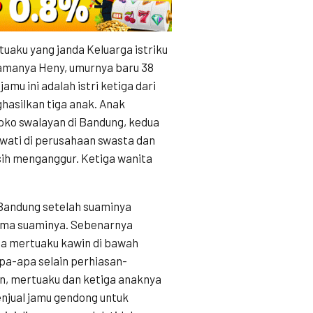
tuaku yang janda Keluarga istriku
 Namanya Heny, umurnya baru 38
amu ini adalah istri ketiga dari
asilkan tiga anak. Anak
toko swalayan di Bandung, kedua
awati di perusahaan swasta dan
sih menganggur. Ketiga wanita
 Bandung setelah suaminya
rtama suaminya. Sebenarnya
na mertuaku kawin di bawah
apa-apa selain perhiasan-
an, mertuaku dan ketiga anaknya
enjual jamu gendong untuk