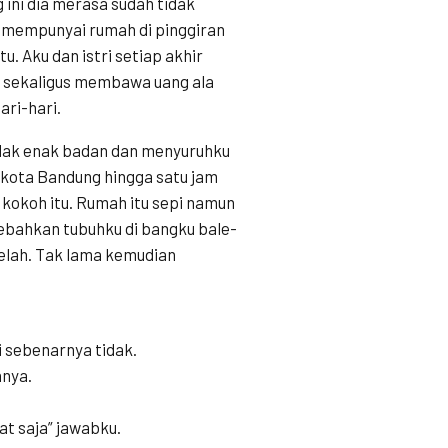
ini dia merasa sudah tidak
 mempunyai rumah di pinggiran
u. Aku dan istri setiap akhir
u sekaligus membawa uang ala
ri-hari.
tidak enak badan dan menyuruhku
 kota Bandung hingga satu jam
kokoh itu. Rumah itu sepi namun
rebahkan tubuhku di bangku bale-
elah. Tak lama kemudian
 sebenarnya tidak.
nya.
at saja” jawabku.