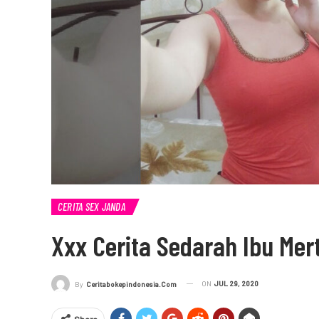
CERITA SEX JANDA
Xxx Cerita Sedarah Ibu Me
ON
JUL 29, 2020
By
Ceritabokepindonesia.com
Share