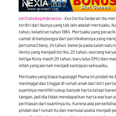
ceritabokepindonesia
– Xxx Cerita Sedarah Ibu mer
terdiri dari ibunya yang tak lain adalah mertuaku.
tahun, kelahiran tahun 1964. Mertuaku yang peracik j
camat di kampungya dari pernikahannya yang mengh
pertama Cheny, 24 tahun, bekerja pada salah satu 
Venny yang menjadi istriku, 22 tahun, seorang kary
ketiga Nony masih 20 tahun, baru lulus SMU dan ma
inilah yang pernah menjadi santapan seksualku.
Mertuaku yang biasa kupanggil Mama ini pindah ke
meninggal dan tinggal di rumah anak dari istri pe
suaminya memiliki cukup banyak harta tetapi kare
tangan, jadi dia tidak mendapatkan harta warisan 
perhiasan dari suaminya itu. Karena ada perselisih
pindah dari rumah itu dan memulai usaha menjadi p