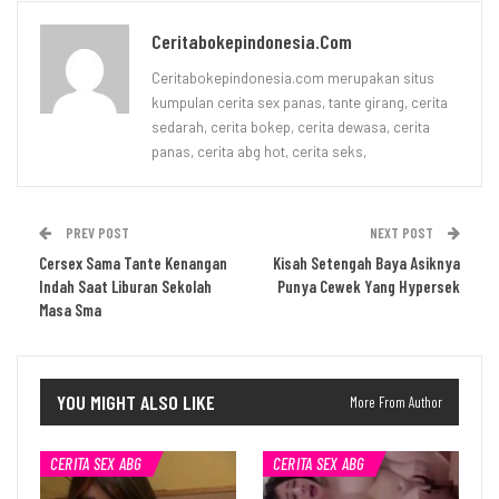
Ceritabokepindonesia.com
Ceritabokepindonesia.com merupakan situs
kumpulan cerita sex panas, tante girang, cerita
sedarah, cerita bokep, cerita dewasa, cerita
panas, cerita abg hot, cerita seks,
PREV POST
NEXT POST
Cersex Sama Tante Kenangan
Kisah Setengah Baya Asiknya
Indah Saat Liburan Sekolah
Punya Cewek Yang Hypersek
Masa Sma
YOU MIGHT ALSO LIKE
More From Author
CERITA SEX ABG
CERITA SEX ABG