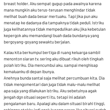
breast holder. Aku sempat gugup pada awalnya karena
mana mungkin aku terus-terusan menghindar tidak
melihat buah dada besar mertuaku. Tapi jika pun aku
menatap ke dadanya dia tampaknya tidak peduli. Istriku
juga kelihatannya tidak mempedulikan aku jika kebetulan
kepergok aku memandangi buah dada bundanya yang
bergoyang-goyang sewaktu berjalan.
Kalau kita berkumpul bertiga di ruang keluarga sambil
menonton siaran tv, sering aku dibuat rikuh oleh tingkah
polah istriku. Dia mencumbui aku, sampai menghisap
kemaluanku di depan ibunya.
Anehnya bunda santai saja melihat percumbuan kita. Dia
tidak mengomentari dan juga tidak malu-malu melihat
apa saja yang dilakukan istriku. Aku sebetulnya agak
jengah dgn situasi seperti itu, tetapi ini adalah
pengalaman baru. Apalagi aku dalam situasi birahi tinggi,
sehingga otakku jadi agak kurang waras.jika situasi sudah