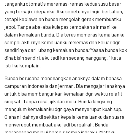
tanganku otomatis meremas-remas kedua susu besar
yang tersaji di depanku. Aku sebetulnya ingin bertahan,
tetapi kepiawaian bunda mengolah gerak membuatku
jebol. Tanpa aba-aba kulepas tembakan air mani ke
dalam kemaluan bunda. Dia terus memeras kemaluanku
sampai akhirnya kemaluanku melemas dan keluar dgn
sendirinya dari lubang kemaluan bunda.“Yaaaa bunda kok
dihabisin sendiri, aku tadi kan sedang nanggung, “ kata
istriku komplain.
Bunda berusaha menenangkan anaknya dalam bahasa
campuran indonesia dan jerman. Dia mengajari anaknya
untuk bisa membangunkan kemaluan dgn waktu relafit
singkat. Tanpa rasa jijik dan malu. Bunda langsung
mengulum kemaluanku dgn gaya menyeruput kuah sup.
Olahan lidahnya di sekitar kepala kemaluanku dan suara
menyeruput membuat aku jadi bergairah. Bunda
merangsang melalui hampir semua indraku. Mataku