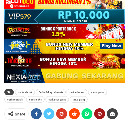
cerita abg hot
Cerita Bokep Indonesia
cerita dewasa
cerita panas
cerita sedarah
cerita seks
cerita sex panas
tante girang
Share