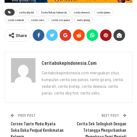
cerita abg hot
Cerita Bokep Indonesia
cerita dewasa
cerita panas
cerita sedarah
cerita seks
cerita sex panas
tante girang
Share
Ceritabokepindonesia.com
Ceritabokepindonesia.com merupakan situs
kumpulan cerita sex panas, tante girang, cerita
sedarah, cerita bokep, cerita dewasa, cerita
panas, cerita abg hot, cerita seks,
PREV POST
NEXT POST
Cersex Tante Muda Nyata
Cerita Sek Selingkuh Dengan
Suka Duka Penjual Kenikmatan
Tetangga Mengorbankan
Kelamin
Memeknya Demi Menjadi