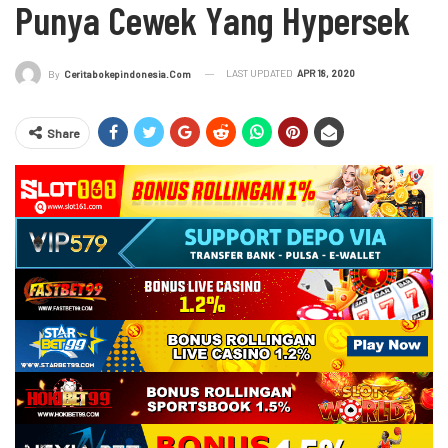
Punya Cewek Yang Hypersek
LAST UPDATED
APR 18, 2020
By
Ceritabokepindonesia.com
Share