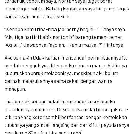
terdahulu sebelum saya. Kontan saya kaget berat
mendengar hal itu. Batang kemaluan saya langsung tegak
dan seakan ingin loncat keluar.
“Kenapa kamu tiba-tiba jadi horny begini..?” Tanya saya.
“Aku tiga hari ini habis nonton bf bareng temen-temen
kosku..,” Jawabnya, “ayolah.., Kamu mauya..?” Pintanya.
Aku semakin tidak karuan mendengar permintaannya itu
sambil menggelayut di lenganku dengan manja. Akhirnya
kuputuskan untuk meladeninya, meskipun aku belum
pernah melakukannya sama sekali dengan wanita
manapun.
Dia tampak senang sekali mendengar kesediaanku
meladeninya malam itu. Di kepalaku mulai timbul pikiran-
pikiran yang kotor sambil berfantasi dengan kemolekan
tubuhnya yang sintal, langsing dan berisi itu (payudaranya
berukuran 32a, kira-kira segitu deh).