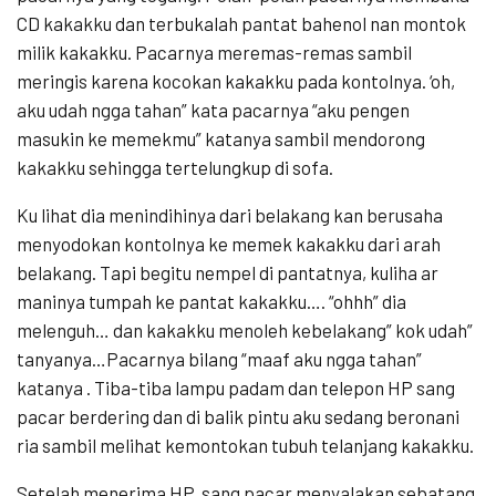
CD kakakku dan terbukalah pantat bahenol nan montok
milik kakakku. Pacarnya meremas-remas sambil
meringis karena kocokan kakakku pada kontolnya. ‘oh,
aku udah ngga tahan” kata pacarnya “aku pengen
masukin ke memekmu” katanya sambil mendorong
kakakku sehingga tertelungkup di sofa.
Ku lihat dia menindihinya dari belakang kan berusaha
menyodokan kontolnya ke memek kakakku dari arah
belakang. Tapi begitu nempel di pantatnya, kuliha ar
maninya tumpah ke pantat kakakku…. “ohhh” dia
melenguh… dan kakakku menoleh kebelakang” kok udah”
tanyanya…Pacarnya bilang “maaf aku ngga tahan”
katanya . Tiba-tiba lampu padam dan telepon HP sang
pacar berdering dan di balik pintu aku sedang beronani
ria sambil melihat kemontokan tubuh telanjang kakakku.
Setelah menerima HP, sang pacar menyalakan sebatang