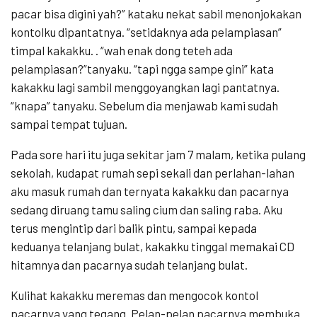
pacar bisa digini yah?” kataku nekat sabil menonjokakan
kontolku dipantatnya. “setidaknya ada pelampiasan”
timpal kakakku. . “wah enak dong teteh ada
pelampiasan?”tanyaku. “tapi ngga sampe gini” kata
kakakku lagi sambil menggoyangkan lagi pantatnya.
“knapa” tanyaku. Sebelum dia menjawab kami sudah
sampai tempat tujuan.
Pada sore hari itu juga sekitar jam 7 malam, ketika pulang
sekolah, kudapat rumah sepi sekali dan perlahan-lahan
aku masuk rumah dan ternyata kakakku dan pacarnya
sedang diruang tamu saling cium dan saling raba. Aku
terus mengintip dari balik pintu, sampai kepada
keduanya telanjang bulat, kakakku tinggal memakai CD
hitamnya dan pacarnya sudah telanjang bulat.
Kulihat kakakku meremas dan mengocok kontol
pacarnya yang tegang. Pelan-pelan pacarnya membuka