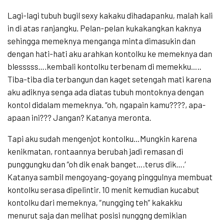
Lagi-lagi tubuh bugil sexy kakaku dihadapanku, malah kali
in di atas ranjangku. Pelan-pelan kukakangkan kaknya
sehingga memeknya menganga minta dimasukin dan
dengan hati-hati aku arahkan kontolku ke memeknya dan
blesssss….kembali kontolku terbenam di memekku…..
Tiba-tiba dia terbangun dan kaget setengah mati karena
aku adiknya senga ada diatas tubuh montoknya dengan
kontol didalam memeknya. “oh, ngapain kamu????, apa-
apaan ini??? Jangan? Katanya meronta.
Tapi aku sudah mengenjot kontolku…Mungkin karena
kenikmatan, rontaannya berubah jadi remasan di
punggungku dan “oh dik enak banget….terus dik….’
Katanya sambil mengoyang-goyang pinggulnya membuat
kontolku serasa dipelintir. 10 menit kemudian kucabut
kontolku dari memeknya, “nungging teh” kakakku
menurut saja dan melihat posisi nunggng demikian