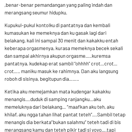
,benar-benar pemandangan yang paling indah dan
merangsang seumur hidupku.
Kupukul-pukul kontolku di pantatnya dan kembali
kumasukan ke memeknya dan ku gasak lagi dari
belakang, kali ini sampai 30 menit dan kakakku entah
keberapa orgasmenya, kurasa memeknya becek sekali
dan sampai akhirnya akupun orgasme…..kuremsa
pantatnya, kudekap erat sambil “ohhhh” crot…crot…
crot….. maniku masuk ke rahimnya. Dan aku langsung
roboh di sisinya, begitupun dia……..
Ketika aku memejamkan mata kudengar kakakku
menangis….duduk di samping ranjangku…aku
memeluknya dari belakang… “maafkan aku teh, aku
khilaf, aku ngga tahan lihat pantat teteh”….Sambil tetap
menangis dia berkata”bukan salahmu” teteh tadi di bis
merangsang kamu dan teteh pikir tadi si yoyo….tapi