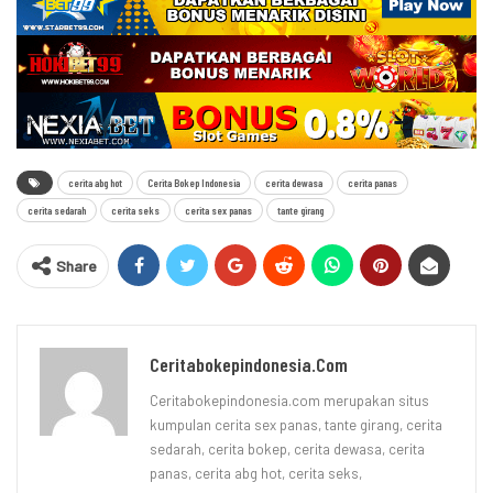
cerita abg hot
Cerita Bokep Indonesia
cerita dewasa
cerita panas
cerita sedarah
cerita seks
cerita sex panas
tante girang
Share
Ceritabokepindonesia.com
Ceritabokepindonesia.com merupakan situs
kumpulan cerita sex panas, tante girang, cerita
sedarah, cerita bokep, cerita dewasa, cerita
panas, cerita abg hot, cerita seks,