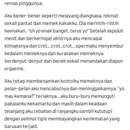
remas pinggulnya.
Aku bener-bener seperti melayang diangkasa, nikmat
sekali pantat dan memek kakakku. Dia merintih-rintih
keenakan.. “oh yo enak banget, terus yo” Setelah sepuluh
menit dan berkeringat akhirnya aku mencapai
klimaksnya dan crot…crot..crot…spermaku menyembur
kedalam memeknya dan kurasakan memeknya
berdenyut-denyut dan becek sekali menandakan diapun
orgasme.
Aku tetap membenamkan kontolku memeknya dan
pelan-pelan aku mencabutnya dan meninggalkannya. “yo,
mau kemana?” teriaknya…aku buru-buru memunguti
pakaianku kekamarku dan masih dalam keadaan
telanjang aku rebahan di ranjangku sambil kututupi
dengan selimut tipis membayangkan kenikmatan yang
barusan terjadi.