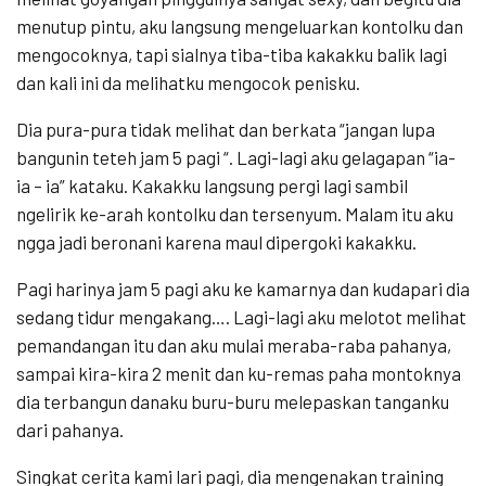
menutup pintu, aku langsung mengeluarkan kontolku dan
mengocoknya, tapi sialnya tiba-tiba kakakku balik lagi
dan kali ini da melihatku mengocok penisku.
Dia pura-pura tidak melihat dan berkata “jangan lupa
bangunin teteh jam 5 pagi “. Lagi-lagi aku gelagapan “ia-
ia – ia” kataku. Kakakku langsung pergi lagi sambil
ngelirik ke-arah kontolku dan tersenyum. Malam itu aku
ngga jadi beronani karena maul dipergoki kakakku.
Pagi harinya jam 5 pagi aku ke kamarnya dan kudapari dia
sedang tidur mengakang…. Lagi-lagi aku melotot melihat
pemandangan itu dan aku mulai meraba-raba pahanya,
sampai kira-kira 2 menit dan ku-remas paha montoknya
dia terbangun danaku buru-buru melepaskan tanganku
dari pahanya.
Singkat cerita kami lari pagi, dia mengenakan training