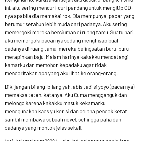
ini, aku sering mencuri-curi pandang untuk mengitip CD-
nya apabila dia memakai rok. Dia mempunyai pacar yang
berumur setahun lebih muda dari padanya. Aku sering
memergoki mereka berciuman di ruang tamu. Suatu hari
aku memergoki pacarnya sedang menghisap buah
dadanya di ruang tamu, mereka belingsatan buru-buru
merapihkan baju. Malam harinya kakakku mendatangi
kamarku dan memohon kepadaku agar tidak
menceritakan apa yang aku lihat ke orang-orang.
Dik, jangan bilang-bilang yah, abis tadi si yoyo (pacarnya)
memaksa teteh, katanya. Aku Cuma mengganguk dan
melongo karena kakakku masuk kekamarku
menggunakan kaos yu ken si dan celana pendek ketat
sambil membawa sebuah novel, sehingga paha dan
dadanya yang montok jelas sekali.
“hai, kok melongo???? “ …aku jadi gelagapan dan bilang