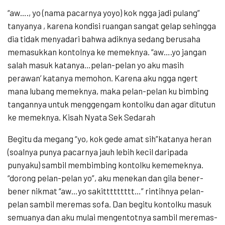
“aw…., yo (nama pacarnya yoyo) kok ngga jadi pulang”
tanyanya , karena kondisi ruangan sangat gelap sehingga
dia tidak menyadari bahwa adiknya sedang berusaha
memasukkan kontolnya ke memeknya. “aw….yo jangan
salah masuk katanya…pelan-pelan yo aku masih
perawan’ katanya memohon. Karena aku ngga ngert
mana lubang memeknya, maka pelan-pelan ku bimbing
tangannya untuk menggengam kontolku dan agar ditutun
ke memeknya. Kisah Nyata Sek Sedarah
Begitu da megang “yo, kok gede amat sih”katanya heran
(soalnya punya pacarnya jauh lebih kecil daripada
punyaku) sambil membimbing kontolku kememeknya.
“dorong pelan-pelan yo”, aku menekan dan gila bener-
bener nikmat “aw…yo sakittttttttt…” rintihnya pelan-
pelan sambil meremas sofa. Dan begitu kontolku masuk
semuanya dan aku mulai mengentotnya sambil meremas-