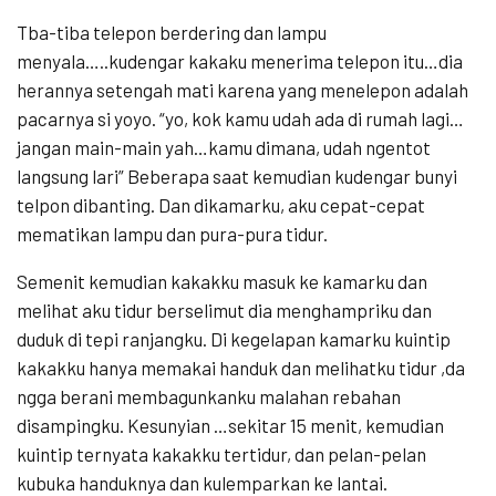
Tba-tiba telepon berdering dan lampu
menyala…..kudengar kakaku menerima telepon itu…dia
herannya setengah mati karena yang menelepon adalah
pacarnya si yoyo. “yo, kok kamu udah ada di rumah lagi…
jangan main-main yah…kamu dimana, udah ngentot
langsung lari” Beberapa saat kemudian kudengar bunyi
telpon dibanting. Dan dikamarku, aku cepat-cepat
mematikan lampu dan pura-pura tidur.
Semenit kemudian kakakku masuk ke kamarku dan
melihat aku tidur berselimut dia menghampriku dan
duduk di tepi ranjangku. Di kegelapan kamarku kuintip
kakakku hanya memakai handuk dan melihatku tidur ,da
ngga berani membagunkanku malahan rebahan
disampingku. Kesunyian …sekitar 15 menit, kemudian
kuintip ternyata kakakku tertidur, dan pelan-pelan
kubuka handuknya dan kulemparkan ke lantai.