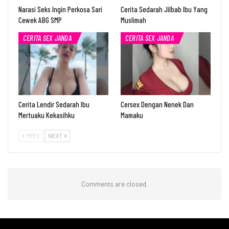
Narasi Seks Ingin Perkosa Sari
Cerita Sedarah Jilbab Ibu Yang
Cewek ABG SMP
Muslimah
CERITA SEX JANDA
CERITA SEX JANDA
Cerita Lendir Sedarah Ibu
Cersex Dengan Nenek Dan
Mertuaku Kekasihku
Mamaku
PREV
NEXT
Comments are closed.