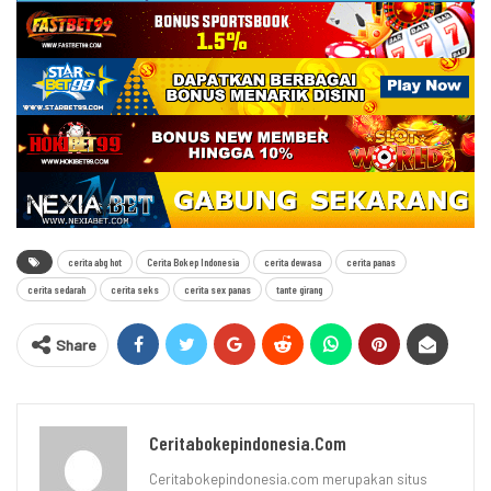
cerita abg hot
Cerita Bokep Indonesia
cerita dewasa
cerita panas
cerita sedarah
cerita seks
cerita sex panas
tante girang
Share
Ceritabokepindonesia.com
Ceritabokepindonesia.com merupakan situs